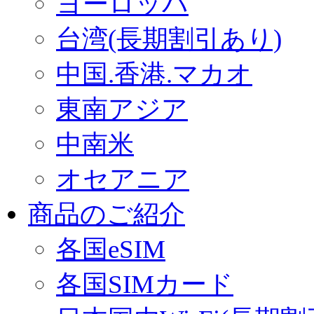
ヨーロッパ
台湾(長期割引あり)
中国.香港.マカオ
東南アジア
中南米
オセアニア
商品のご紹介
各国eSIM
各国SIMカード