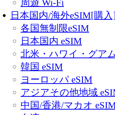
周遊 Wi-Fi
日本国内/海外eSIM[購入
各国無制限eSIM
日本国内 eSIM
北米・ハワイ・グアム 
韓国 eSIM
ヨーロッパ eSIM
アジアその他地域 eSI
中国/香港/マカオ eSI