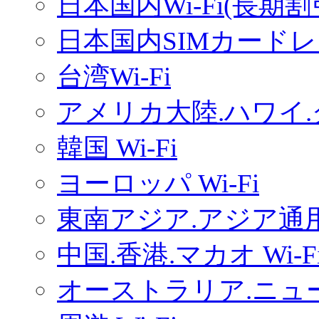
日本国内Wi-Fi(長期
日本国内SIMカードレ
台湾Wi-Fi
アメリカ大陸.ハワイ.グ
韓国 Wi-Fi
ヨーロッパ Wi-Fi
東南アジア.アジア通用W
中国.香港.マカオ Wi-F
オーストラリア.ニュー