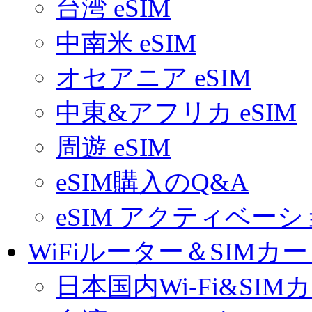
台湾 eSIM
中南米 eSIM
オセアニア eSIM
中東&アフリカ eSIM
周遊 eSIM
eSIM購入のQ&A
eSIM アクティベー
WiFiルーター＆SIMカ
日本国内Wi-Fi&SIM