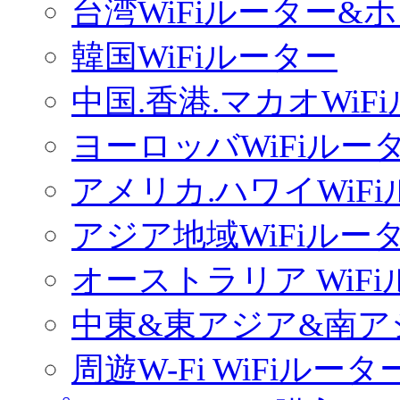
台湾WiFiルーター&
韓国WiFiルーター
中国.香港.マカオWiF
ヨーロッバWiFiルー
アメリカ.ハワイWiF
アジア地域WiFiルー
オーストラリア WiF
中東&東アジア&南ア
周遊W-Fi WiFiルータ