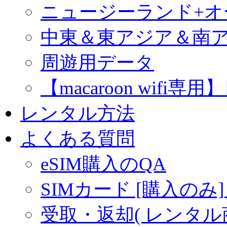
ニュージーランド+
中東＆東アジア＆南
周遊用データ
【macaroon wif
レンタル方法
よくある質問
eSIM購入のQA
SIMカード [購入のみ]
受取・返却( レンタル商