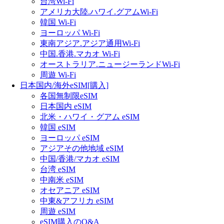
台湾Wi-Fi
アメリカ大陸.ハワイ.グアムWi-Fi
韓国 Wi-Fi
ヨーロッパ Wi-Fi
東南アジア.アジア通用Wi-Fi
中国.香港.マカオ Wi-Fi
オーストラリア.ニュージーランドWi-Fi
周遊 Wi-Fi
日本国内/海外eSIM[購入]
各国無制限eSIM
日本国内 eSIM
北米・ハワイ・グアム eSIM
韓国 eSIM
ヨーロッパ eSIM
アジアその他地域 eSIM
中国/香港/マカオ eSIM
台湾 eSIM
中南米 eSIM
オセアニア eSIM
中東&アフリカ eSIM
周遊 eSIM
eSIM購入のQ&A