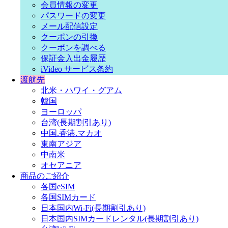
会員情報の変更
パスワードの変更
メール配信設定
クーポンの引換
クーポンを調べる
保証金入出金履歴
iVideo サービス条約
渡航先
北米・ハワイ・グアム
韓国
ヨーロッパ
台湾(長期割引あり)
中国.香港.マカオ
東南アジア
中南米
オセアニア
商品のご紹介
各国eSIM
各国SIMカード
日本国内Wi-Fi(長期割引あり)
日本国内SIMカードレンタル(長期割引あり)