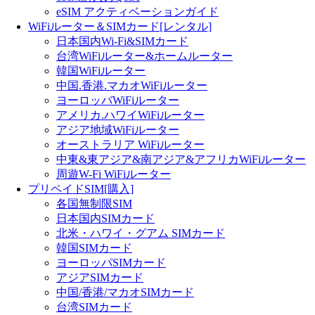
eSIM アクティベーションガイド
WiFiルーター＆SIMカード[レンタル]
日本国内Wi-Fi&SIMカード
台湾WiFiルーター&ホームルーター
韓国WiFiルーター
中国.香港.マカオWiFiルーター
ヨーロッバWiFiルーター
アメリカ.ハワイWiFiルーター
アジア地域WiFiルーター
オーストラリア WiFiルーター
中東&東アジア&南アジア&アフリカWiFiルーター
周遊W-Fi WiFiルーター
プリペイドSIM[購入]
各国無制限SIM
日本国内SIMカード
北米・ハワイ・グアム SIMカード
韓国SIMカード
ヨーロッパSIMカード
アジアSIMカード
中国/香港/マカオSIMカード
台湾SIMカード