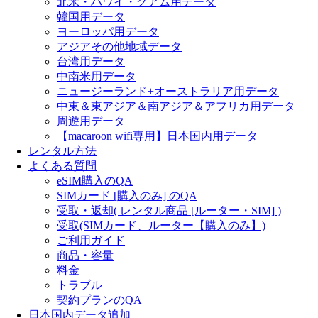
北米・ハワイ・グアム用データ
韓国用データ
ヨーロッパ用データ
アジアその他地域データ
台湾用データ
中南米用データ
ニュージーランド+オーストラリア用データ
中東＆東アジア＆南アジア＆アフリカ用データ
周遊用データ
【macaroon wifi専用】日本国内用データ
レンタル方法
よくある質問
eSIM購入のQA
SIMカード [購入のみ] のQA
受取・返却( レンタル商品 [ルーター・SIM] )
受取(SIMカード、ルーター【購入のみ】)
ご利用ガイド
商品・容量
料金
トラブル
契約プランのQA
日本国内データ追加