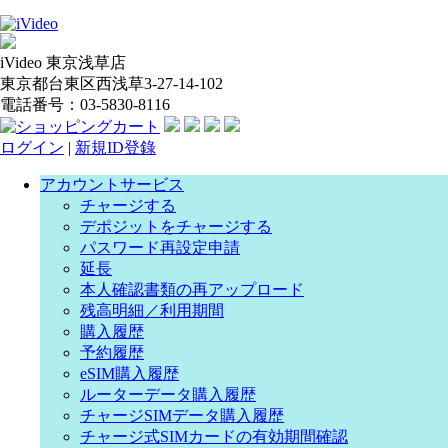
iVideo 東京浅草店
東京都台東区西浅草3-27-14-102
電話番号：03-5830-8116
ログイン
|
新規ID登錄
アカウントサービス
チャージする
デポジットをチャージする
パスワード再設定申請
延長
本人確認書類の再アップロード
残高明細／利用期間
購入履歴
予約履歴
eSIM購入履歴
ルーターデータ購入履歴
チャージSIMデータ購入履歴
チャージ式SIMカードの有効期間確認