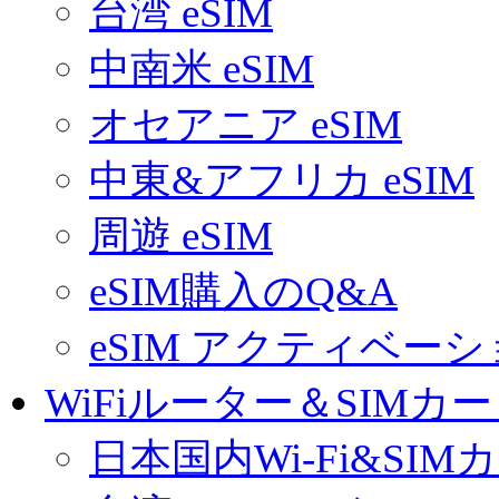
台湾 eSIM
中南米 eSIM
オセアニア eSIM
中東&アフリカ eSIM
周遊 eSIM
eSIM購入のQ&A
eSIM アクティベー
WiFiルーター＆SIMカ
日本国内Wi-Fi&SIM