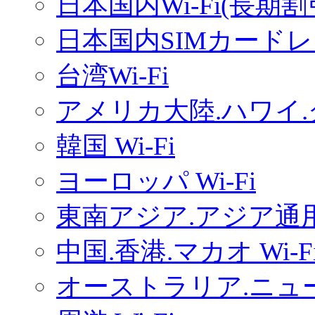
日本国内Wi-Fi(長期
日本国内SIMカードレ
台湾Wi-Fi
アメリカ大陸.ハワイ.グ
韓国 Wi-Fi
ヨーロッパ Wi-Fi
東南アジア.アジア通用W
中国.香港.マカオ Wi-F
オーストラリア.ニュー