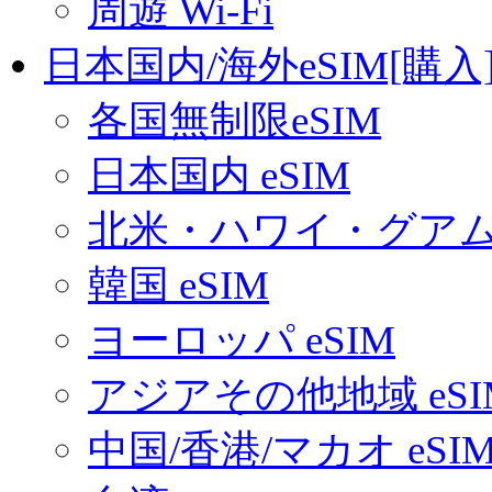
周遊 Wi-Fi
日本国内/海外eSIM[購入
各国無制限eSIM
日本国内 eSIM
北米・ハワイ・グアム 
韓国 eSIM
ヨーロッパ eSIM
アジアその他地域 eSI
中国/香港/マカオ eSI