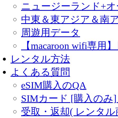
ニュージーランド+
中東＆東アジア＆南
周遊用データ
【macaroon wif
レンタル方法
よくある質問
eSIM購入のQA
SIMカード [購入のみ]
受取・返却( レンタル商