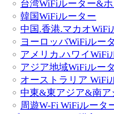
台湾WiFiルーター&
韓国WiFiルーター
中国.香港.マカオWiF
ヨーロッバWiFiルー
アメリカ.ハワイWiF
アジア地域WiFiルー
オーストラリア WiF
中東&東アジア&南ア
周遊W-Fi WiFiルータ