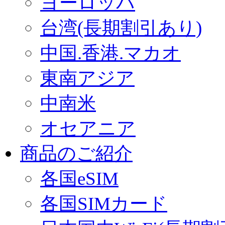
ヨーロッパ
台湾(長期割引あり)
中国.香港.マカオ
東南アジア
中南米
オセアニア
商品のご紹介
各国eSIM
各国SIMカード