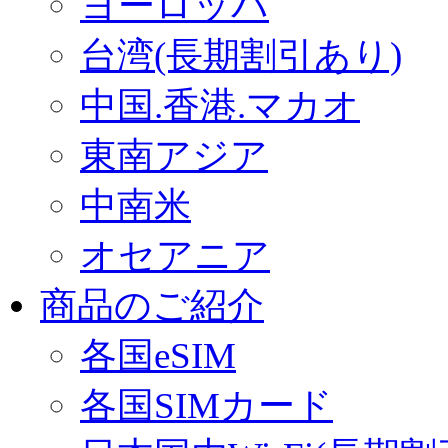
ヨーロッパ
台湾(長期割引あり)
中国.香港.マカオ
東南アジア
中南米
オセアニア
商品のご紹介
各国eSIM
各国SIMカード