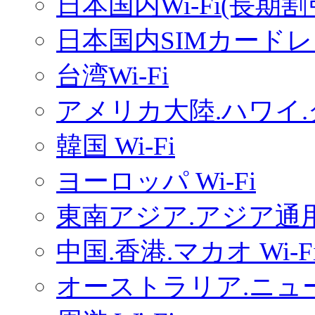
日本国内Wi-Fi(長期
日本国内SIMカードレ
台湾Wi-Fi
アメリカ大陸.ハワイ.グ
韓国 Wi-Fi
ヨーロッパ Wi-Fi
東南アジア.アジア通用W
中国.香港.マカオ Wi-F
オーストラリア.ニュー