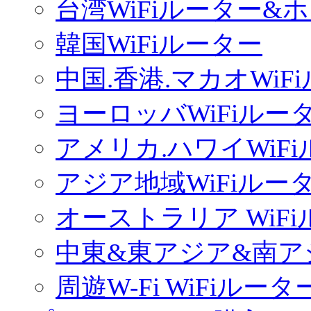
台湾WiFiルーター&
韓国WiFiルーター
中国.香港.マカオWiF
ヨーロッバWiFiルー
アメリカ.ハワイWiF
アジア地域WiFiルー
オーストラリア WiF
中東&東アジア&南ア
周遊W-Fi WiFiルータ