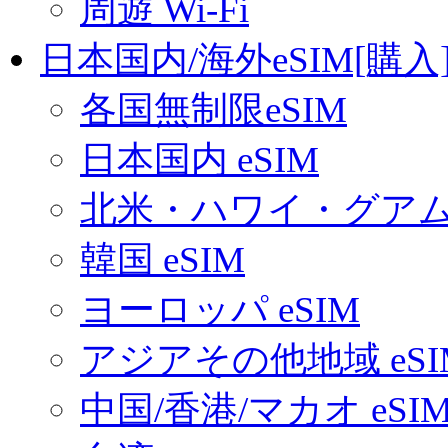
周遊 Wi-Fi
日本国内/海外eSIM[購入
各国無制限eSIM
日本国内 eSIM
北米・ハワイ・グアム 
韓国 eSIM
ヨーロッパ eSIM
アジアその他地域 eSI
中国/香港/マカオ eSI