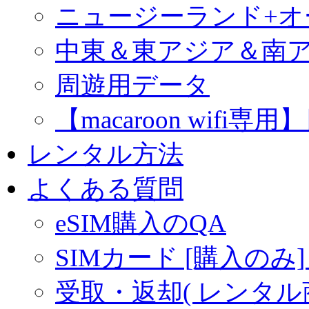
ニュージーランド+
中東＆東アジア＆南
周遊用データ
【macaroon wif
レンタル方法
よくある質問
eSIM購入のQA
SIMカード [購入のみ]
受取・返却( レンタル商