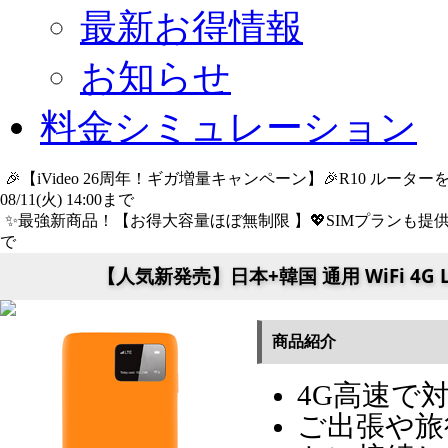
最新お得情報
お知らせ
料金シミュレーション
🎉【iVideo 26周年！ギガ増量キャンペーン】🎉R10 ル
08/11(火) 14:00まで
詳細​はこちら
✨️最強新商品！【お得大容量ほぼ無制限 】💖SIMプランも提供中
で
詳細​はこちら
【人気新発売】日本+韓国 通用 WiFi 4G
商品紹介
4G高速で
ご出張や旅