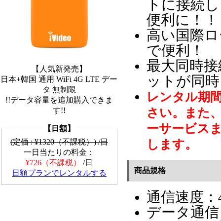
トに接続し
便利に！！
高い国際ロ
で便利！
最大同時接
【人気新発売】
ットが同時
日本+韓国 通用 WiFi 4G LTE デー
タ 無制限
レンタル期
!!データ容量を追加購入できま
す!!
さい。また
ーサービス
【日額】
(定価 : ¥1320（不課税）) /日
します。
一日当たりの料金：
¥726（不課税）
/日
商品規格
日額プランでレンタルする
通信速度：4
データ通信