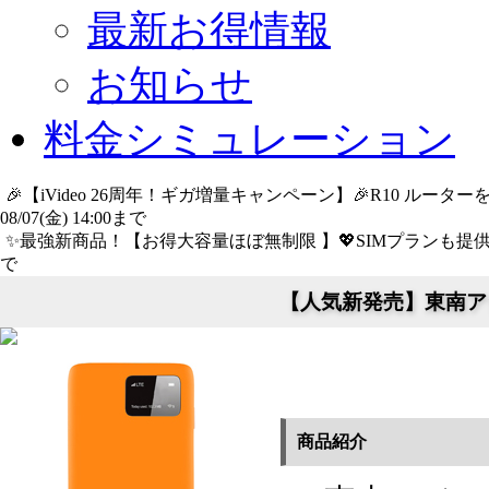
最新お得情報
お知らせ
料金シミュレーション
🎉【iVideo 26周年！ギガ増量キャンペーン】🎉R10 ル
08/07(金) 14:00まで
詳細​はこちら
✨️最強新商品！【お得大容量ほぼ無制限 】💖SIMプランも提供中
で
詳細​はこちら
【人気新発売】東南アジア
商品紹介