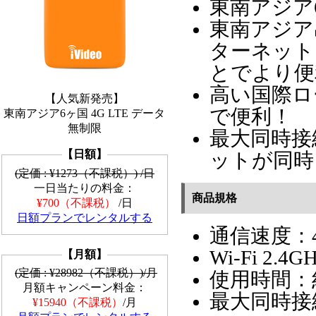
東南アジア
東南アジア
ターネット
とでより便
高い国際ロ
【人気新発売】
で便利！
東南アジア6ヶ国 4G LTE データ
無制限
最大同時接
【日額】
ットが同時
(定価 : ¥1273（不課税）) /日
一日当たりの料金：
商品規格
¥700（不課税）
/日
日額プランでレンタルする
通信速度：4
Wi-Fi 2.4
【月額】
(定価 : ¥28982（不課税）)/月
使用時間：
月額キャンペーン料金：
最大同時接
¥15940（不課税）
/月