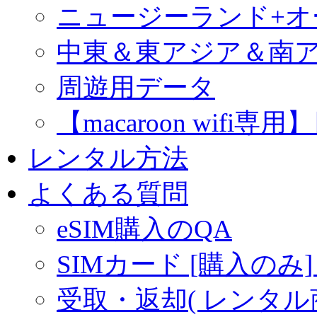
ニュージーランド+
中東＆東アジア＆南
周遊用データ
【macaroon wif
レンタル方法
よくある質問
eSIM購入のQA
SIMカード [購入のみ]
受取・返却( レンタル商