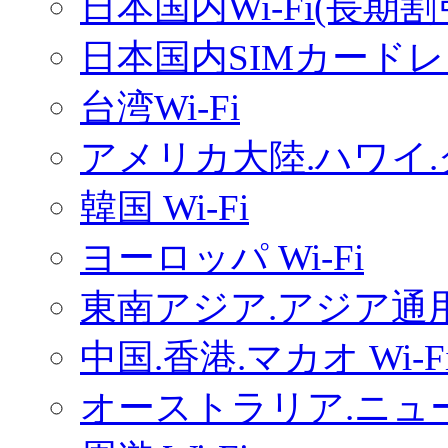
日本国内Wi-Fi(長期
日本国内SIMカードレ
台湾Wi-Fi
アメリカ大陸.ハワイ.グ
韓国 Wi-Fi
ヨーロッパ Wi-Fi
東南アジア.アジア通用W
中国.香港.マカオ Wi-F
オーストラリア.ニュー