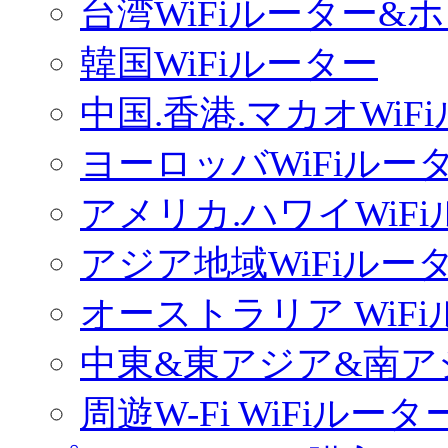
台湾WiFiルーター&
韓国WiFiルーター
中国.香港.マカオWiF
ヨーロッバWiFiルー
アメリカ.ハワイWiF
アジア地域WiFiルー
オーストラリア WiF
中東&東アジア&南ア
周遊W-Fi WiFiルータ