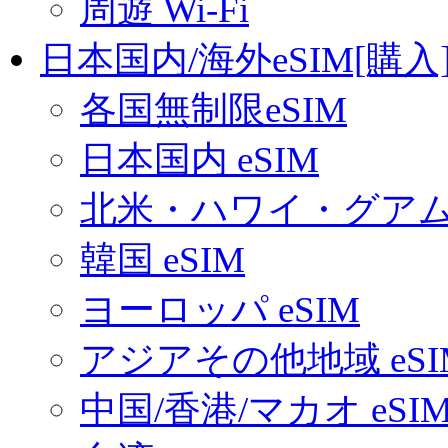
周遊 Wi-Fi
日本国内/海外eSIM[購入
各国無制限eSIM
日本国内 eSIM
北米・ハワイ・グアム 
韓国 eSIM
ヨーロッパ eSIM
アジアその他地域 eSI
中国/香港/マカオ eSI