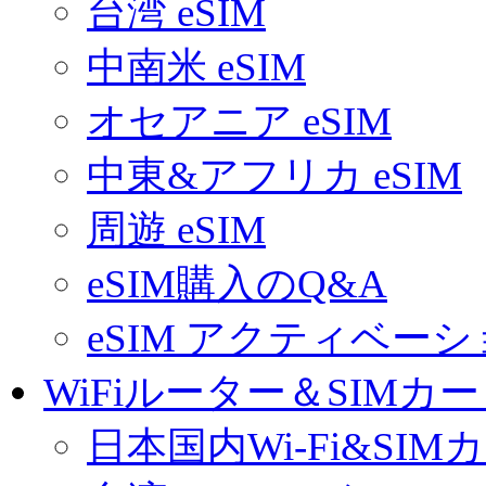
台湾 eSIM
中南米 eSIM
オセアニア eSIM
中東&アフリカ eSIM
周遊 eSIM
eSIM購入のQ&A
eSIM アクティベー
WiFiルーター＆SIMカ
日本国内Wi-Fi&SIM