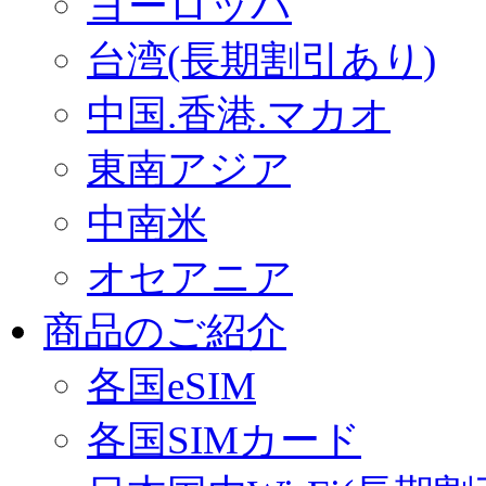
ヨーロッパ
台湾(長期割引あり)
中国.香港.マカオ
東南アジア
中南米
オセアニア
商品のご紹介
各国eSIM
各国SIMカード