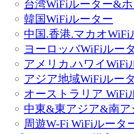
台湾WiFiルーター&
韓国WiFiルーター
中国.香港.マカオWiF
ヨーロッバWiFiルー
アメリカ.ハワイWiF
アジア地域WiFiルー
オーストラリア WiF
中東&東アジア&南ア
周遊W-Fi WiFiルータ