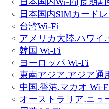
日本国内Wi-Fi(長期
日本国内SIMカードレ
台湾Wi-Fi
アメリカ大陸.ハワイ.グ
韓国 Wi-Fi
ヨーロッパ Wi-Fi
東南アジア.アジア通用W
中国.香港.マカオ Wi-F
オーストラリア.ニュー