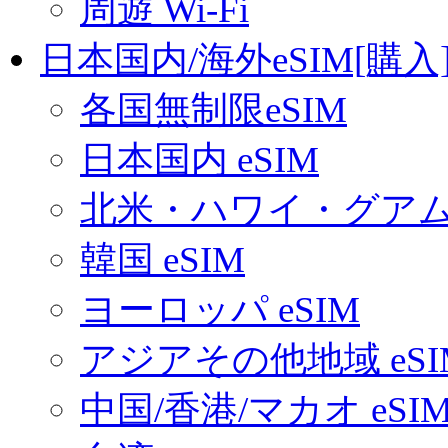
周遊 Wi-Fi
日本国内/海外eSIM[購入
各国無制限eSIM
日本国内 eSIM
北米・ハワイ・グアム 
韓国 eSIM
ヨーロッパ eSIM
アジアその他地域 eSI
中国/香港/マカオ eSI