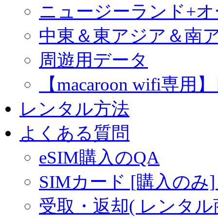
ニュージーランド+
中東＆東アジア＆南
周遊用データ
【macaroon wif
レンタル方法
よくある質問
eSIM購入のQA
SIMカード [購入のみ]
受取・返却( レンタル商