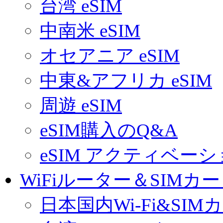
台湾 eSIM
中南米 eSIM
オセアニア eSIM
中東&アフリカ eSIM
周遊 eSIM
eSIM購入のQ&A
eSIM アクティベー
WiFiルーター＆SIMカ
日本国内Wi-Fi&SIM