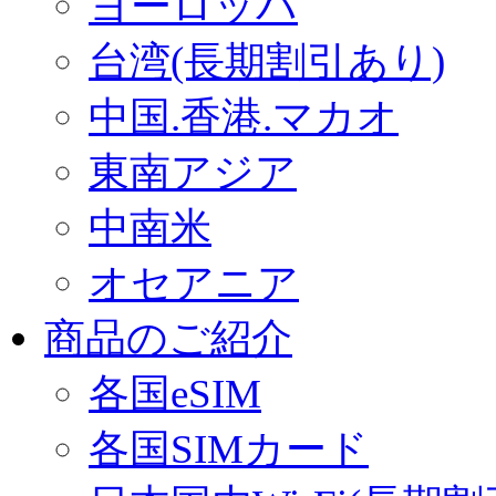
ヨーロッパ
台湾(長期割引あり)
中国.香港.マカオ
東南アジア
中南米
オセアニア
商品のご紹介
各国eSIM
各国SIMカード