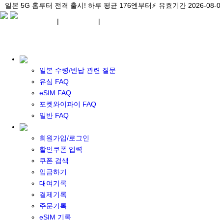
\아이비디오 eSIM🇯🇵/ 일본 3대 현지망 모두 플랜 완비!
일본 5G 홈루터 전격 출시! 하루 평균 176엔부터⚡
일본 5G 홈루터 전격 출시! 하루 평균 176엔부터⚡
유효기간 2026-08-
유효기간 2026-08-
유효기간 2026-
¥ JPY
|
WIFI 대여
|
ESIM
¥ JPY
일본 수령/반납 관련 질문
유심 FAQ
eSIM FAQ
포켓와이파이 FAQ
포켓 와이파이 대여
일반 FAQ
일본 와이파이
일본 계약 와이파이
회원가입/로그인
eSIM
할인쿠폰 입력
일본 eSIM
쿠폰 검색
한국 eSIM
입금하기
대만 eSIM
대여기록
기타 아시아 eSIM
결제기록
eSIM 개통 설명서
주문기록
포켓와이파이&데이터 구매
eSIM 기록