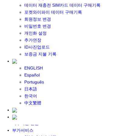
포켓와이파이 구매
데이터 재충전 SIM카드 데이터 구매기록
일본 DATA
포켓와이파이 데이터 구매기록
기타 아시아 DATA
회원정보 변경
MACARON DATA
비밀번호 변경
DATA 이용 설명서
개인화 설정
유심 구매
추가연장
일본유심
ID사진업로드
한국유심
보증금 지불 기록
대만유심
기타 아시아 유심
ENGLISH
유심 설명서
Español
데이터팩 구매
Português
충전식 유심 카드
日本語
일본 데이터팩
한국어
한국 데이터팩
中文繁體
기타 아시아 데이터팩
대여하기
자주하는 질문
부가서비스