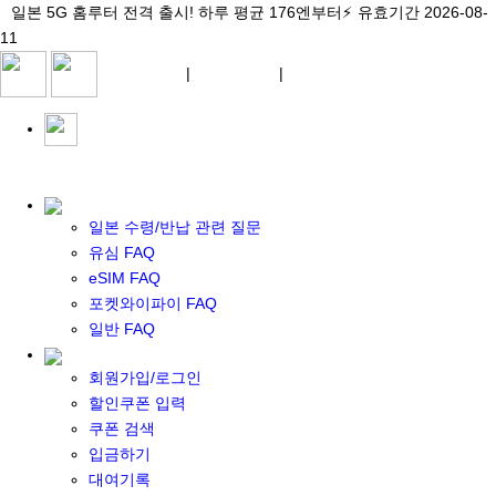
\아이비디오 eSIM🇯🇵/ 일본 3대 현지망 모두 플랜 완비!
일본 5G 홈루터 전격 출시! 하루 평균 176엔부터⚡
일본 5G 홈루터 전격 출시! 하루 평균 176엔부터⚡
유효기간 2026-08-
유효기간 2026-08-
유효기간
11
2026-08-11
11
상세 자료
상세 자료
상세 자료
¥ JPY
|
WIFI 대여
|
ESIM
¥ JPY
일본 수령/반납 관련 질문
유심 FAQ
eSIM FAQ
포켓 와이파이 대여
포켓와이파이 FAQ
일본 와이파이
일반 FAQ
일본 계약 와이파이
eSIM
회원가입/로그인
일본 eSIM
할인쿠폰 입력
한국 eSIM
쿠폰 검색
대만 eSIM
입금하기
기타 아시아 eSIM
대여기록
eSIM 개통 설명서