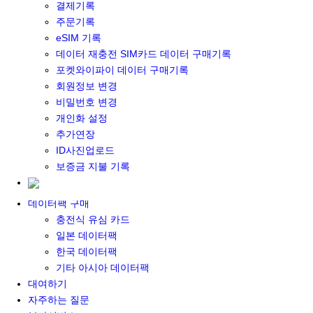
결제기록
포켓와이파이&데이터 구매
주문기록
포켓와이파이 구매
eSIM 기록
일본 DATA
데이터 재충전 SIM카드 데이터 구매기록
기타 아시아 DATA
포켓와이파이 데이터 구매기록
MACARON DATA
회원정보 변경
DATA 이용 설명서
비밀번호 변경
유심 구매
개인화 설정
일본유심
추가연장
한국유심
ID사진업로드
대만유심
보증금 지불 기록
기타 아시아 유심
유심 설명서
데이터팩 구매
충전식 유심 카드
일본 데이터팩
한국 데이터팩
기타 아시아 데이터팩
대여하기
자주하는 질문