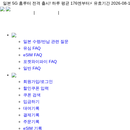
\아이비디오 eSIM🇯🇵/ 일본 3대 현지망 모두 플랜 완비!
일본 5G 홈루터 전격 출시! 하루 평균 176엔부터⚡
일본 5G 홈루터 전격 출시! 하루 평균 176엔부터⚡
유효기간 2026-08-
유효기간 2026-08-
유효기간 2026-
¥ JPY
|
WIFI 대여
|
ESIM
¥ JPY
일본 수령/반납 관련 질문
유심 FAQ
eSIM FAQ
포켓와이파이 FAQ
포켓 와이파이 대여
일반 FAQ
일본 와이파이
일본 계약 와이파이
회원가입/로그인
eSIM
할인쿠폰 입력
일본 eSIM
쿠폰 검색
한국 eSIM
입금하기
대만 eSIM
대여기록
기타 아시아 eSIM
결제기록
eSIM 개통 설명서
주문기록
포켓와이파이&데이터 구매
eSIM 기록