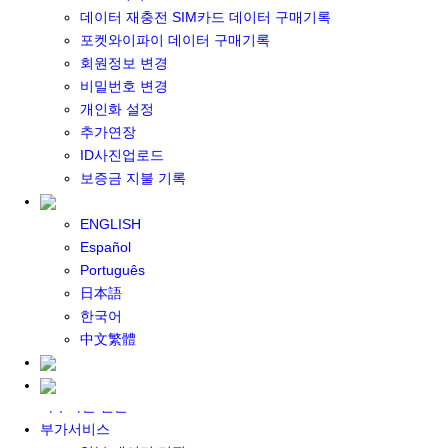
포켓와이파이 구매
데이터 재충전 SIM카드 데이터 구매기록
일본 DATA
포켓와이파이 데이터 구매기록
기타 아시아 DATA
회원정보 변경
MACARON DATA
비밀번호 변경
DATA 이용 설명서
개인화 설정
유심 구매
추가연장
일본유심
ID사진업로드
한국유심
보증금 지불 기록
대만유심
기타 아시아 유심
ENGLISH
유심 설명서
Español
데이터팩 구매
Português
충전식 유심 카드
日本語
일본 데이터팩
한국어
한국 데이터팩
中文繁體
기타 아시아 데이터팩
대여하기
자주하는 질문
부가서비스