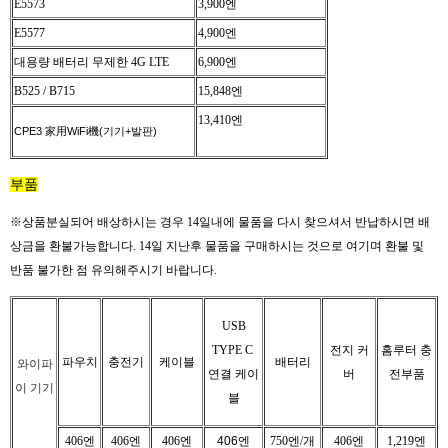
E5573
3,900엔
E5577
4,900엔
대용량 배터리 무제한 4G LTE
6,900엔
B525 / B715
15,848엔
13,410엔
CPE3 家用WiFi機(기기+발판)
부품
※
상품분실되어 배상하시는 경우 14일내에 물품을 다시 찾으셔서 반납하시면 배
상금을 환불가능합니다. 14일 지난후 물품을 구매하시는 것으로 여기며 환불 및
반품 불가한 점 유의해주시기 바랍니다.
USB
TYPE C
전지 커
홈루터 충
파우치
충전기
케이블
배터리
와이파
연결
케이
버
전부품
이 기기
블
406엔
406엔
406엔
406엔
750엔/개
406엔
1,219엔