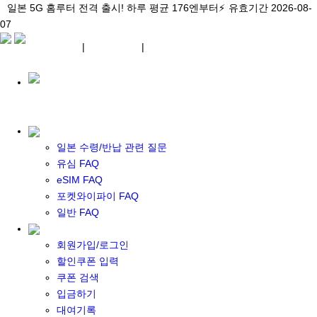
\아이비디오 eSIM🇯🇵/ 일본 3대 현지망 모두 플랜 완비!
일본 5G 홈루터 전격 출시! 하루 평균 176엔부터⚡
일본 5G 홈루터 전격 출시! 하루 평균 176엔부터⚡
유효기간 2026-08-
유효기간 2026-08-
유효기간
07
2026-08-07
07
상세 자료
상세 자료
상세 자료
¥ JPY
|
WIFI 대여
|
ESIM
¥ JPY
일본 수령/반납 관련 질문
유심 FAQ
eSIM FAQ
포켓 와이파이 대여
포켓와이파이 FAQ
일본 와이파이
일반 FAQ
일본 계약 와이파이
eSIM
회원가입/로그인
일본 eSIM
할인쿠폰 입력
한국 eSIM
쿠폰 검색
대만 eSIM
입금하기
기타 아시아 eSIM
대여기록
eSIM 개통 설명서