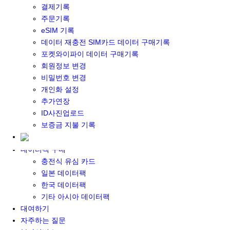
결제기록
포켓와이파이&데이터 구매
주문기록
포켓와이파이 구매
eSIM 기록
일본 DATA
데이터 재충전 SIM카드 데이터 구매기록
기타 아시아 DATA
포켓와이파이 데이터 구매기록
MACARON DATA
회원정보 변경
DATA 이용 설명서
비밀번호 변경
유심 구매
개인화 설정
일본유심
추가연장
한국유심
ID사진업로드
대만유심
보증금 지불 기록
기타 아시아 유심
유심 설명서
데이터팩 구매
충전식 유심 카드
일본 데이터팩
한국 데이터팩
기타 아시아 데이터팩
대여하기
자주하는 질문