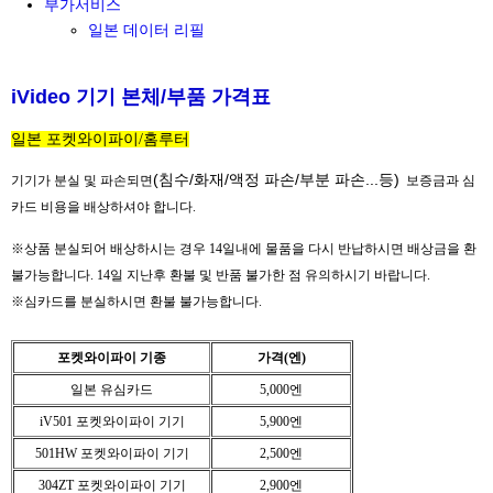
부가서비스
일본 데이터 리필
iVideo 기기 본체/부품 가격표
일본 포켓와이파이/홈루터
(침수/화재/액정 파손/부분 파손...등)
기기가 분실 및 파손되면
보증금과 심
카드 비용을 배상하셔야 합니다.
※
상품 분실되어 배상하시는 경우 14일내에 물품을 다시 반납하시면 배상금을 환
불가능합니다. 14일 지난후 환불 및 반품 불가한 점 유의하시기 바랍니다.
※
심카드를 분실하시면 환불 불가능합니다.
포켓와이파이 기종
가격(엔)
일본 유심카드
5,000엔
iV501 포켓와이파이 기기
5,900엔
501HW
포켓와이파이 기기
2,500엔
304ZT
포켓와이파이 기기
2,900엔