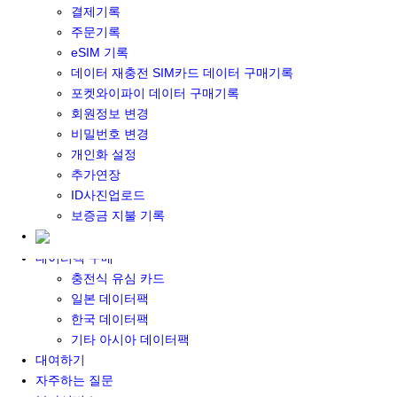
결제기록
포켓와이파이&데이터 구매
주문기록
포켓와이파이 구매
eSIM 기록
일본 DATA
데이터 재충전 SIM카드 데이터 구매기록
기타 아시아 DATA
포켓와이파이 데이터 구매기록
MACARON DATA
회원정보 변경
DATA 이용 설명서
비밀번호 변경
유심 구매
개인화 설정
일본유심
추가연장
한국유심
ID사진업로드
대만유심
보증금 지불 기록
기타 아시아 유심
유심 설명서
데이터팩 구매
충전식 유심 카드
일본 데이터팩
한국 데이터팩
기타 아시아 데이터팩
대여하기
자주하는 질문