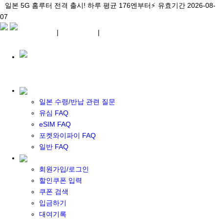
\아이비디오 eSIM🇯🇵/ 일본 3대 현지망 모두 플랜 완비!
일본 5G 홈루터 전격 출시! 하루 평균 176엔부터⚡
일본 5G 홈루터 전격 출시! 하루 평균 176엔부터⚡
유효기간 2026-08-
유효기간 2026-08-
유효기간
07
2026-08-07
07
상세 자료
상세 자료
상세 자료
¥ JPY
|
WIFI 대여
|
ESIM
¥ JPY
일본 수령/반납 관련 질문
유심 FAQ
eSIM FAQ
포켓 와이파이 대여
포켓와이파이 FAQ
일본 와이파이
일반 FAQ
일본 계약 와이파이
eSIM
회원가입/로그인
일본 eSIM
할인쿠폰 입력
한국 eSIM
쿠폰 검색
대만 eSIM
입금하기
기타 아시아 eSIM
대여기록
eSIM 개통 설명서