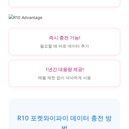
즉시 충전 가능!
필요할 때 바로 데이터 추가
1년간 대용량 제공!
매월 제한 없이 넉넉하게 사용
R10 포켓와이파이 데이터 충전 방
법