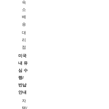
숙
소
배
송
대
리
점
미국
내 유
심 수
령/
반납
안내
자
택/