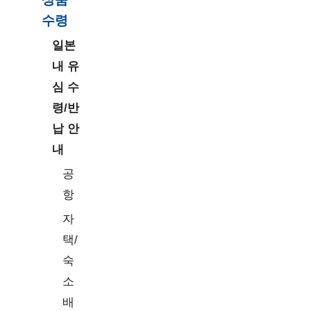
수령
일본
내 유
심 수
령/반
납 안
내
공
항
자
택/
숙
소
배