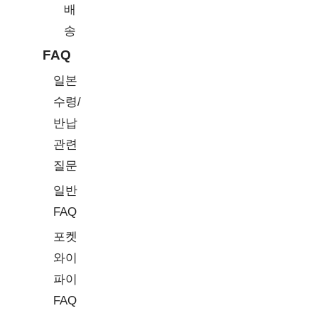
배
송
FAQ
일본
수령/
반납
관련
질문
일반
FAQ
포켓
와이
파이
FAQ