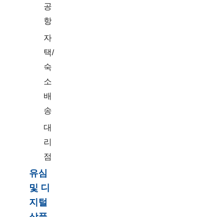
공
항
자
택/
숙
소
배
송
대
리
점
유심
및 디
지털
상품