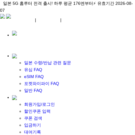
\아이비디오 eSIM🇯🇵/ 일본 3대 현지망 모두 플랜 완비!
일본 5G 홈루터 전격 출시! 하루 평균 176엔부터⚡
일본 5G 홈루터 전격 출시! 하루 평균 176엔부터⚡
유효기간 2026-08-
유효기간 2026-08-
유효기간
07
2026-08-07
07
상세 자료
상세 자료
상세 자료
¥ JPY
|
WIFI 대여
|
ESIM
¥ JPY
일본 수령/반납 관련 질문
유심 FAQ
eSIM FAQ
포켓 와이파이 대여
포켓와이파이 FAQ
일본 와이파이
일반 FAQ
일본 계약 와이파이
eSIM
회원가입/로그인
일본 eSIM
할인쿠폰 입력
한국 eSIM
쿠폰 검색
대만 eSIM
입금하기
기타 아시아 eSIM
대여기록
eSIM 개통 설명서