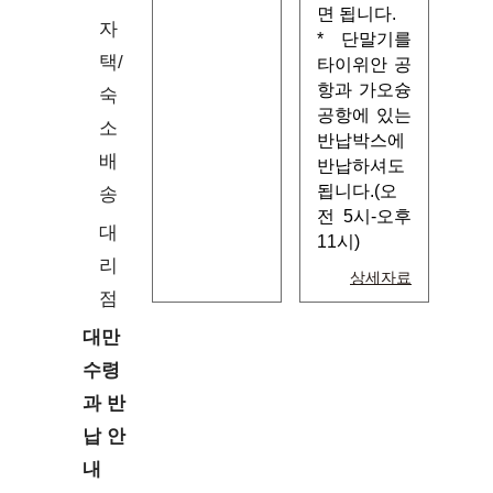
면 됩니다.
자
* 단말기를
택/
타이위안 공
항과 가오슝
숙
공항에 있는
소
반납박스에
배
반납하셔도
됩니다.(오
송
전 5시-오후
대
11시)
리
상세자료
점
대만
수령
과 반
납 안
내