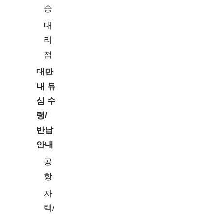
송
대
리
점
대만
내 유
심 수
령/
반납
안내
공
항
자
택/