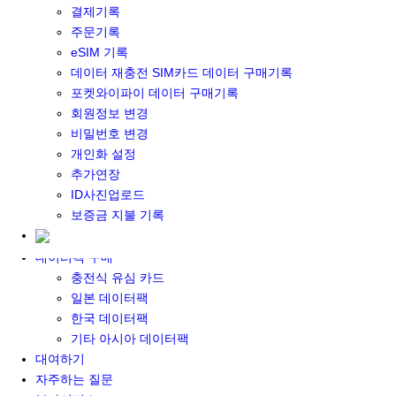
결제기록
포켓와이파이&데이터 구매
주문기록
포켓와이파이 구매
eSIM 기록
일본 DATA
데이터 재충전 SIM카드 데이터 구매기록
기타 아시아 DATA
포켓와이파이 데이터 구매기록
MACARON DATA
회원정보 변경
DATA 이용 설명서
비밀번호 변경
유심 구매
개인화 설정
일본유심
추가연장
한국유심
ID사진업로드
대만유심
보증금 지불 기록
기타 아시아 유심
유심 설명서
데이터팩 구매
충전식 유심 카드
일본 데이터팩
한국 데이터팩
기타 아시아 데이터팩
대여하기
자주하는 질문