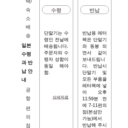
택/
수령
반납
숙
소
배
단말기는 수
반납용 레터
송
령인 전날에
팩은 단말기
일본
배송됩니다.
와 동봉 되
주문자와 수
면서 같이
수령
령자 성함이
보내드립니
과 반
동일 해야
다. 반납시
납 안
함.
단말기 및
모든 부품을
내
레터팩에 넣
공
어 오후
상세자료
항
11:59분 전
에 7-11편의
편
점(본섬만
의
가능)에서
반납해 주시
점