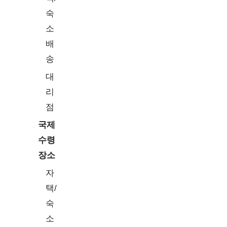
숙
소
배
송
대
리
점
국제
수령
장소
자
택/
숙
소