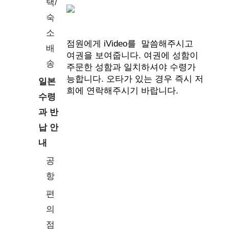
택/
숙
소
점원에게 iVideo를 말씀해주시고
배
여권을 보여줍니다. 여권에 성함이
송
주문한 성함과 일치하셔야 수령가
능합니다. 오타가 있는 경우 즉시 저
일본
희에 연락해주시기 바랍니다.
수령
과 반
납 안
내
공
항
편
의
점