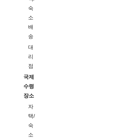
숙
소
배
송
대
리
점
국제
수령
장소
자
택/
숙
소