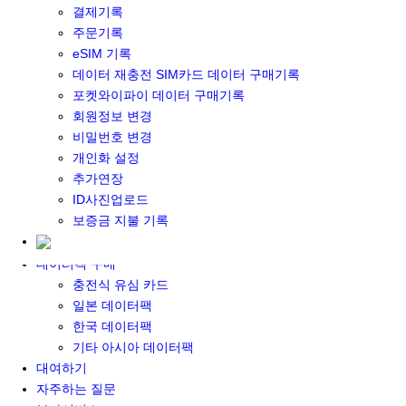
결제기록
포켓와이파이&데이터 구매
주문기록
포켓와이파이 구매
eSIM 기록
일본 DATA
데이터 재충전 SIM카드 데이터 구매기록
기타 아시아 DATA
포켓와이파이 데이터 구매기록
MACARON DATA
회원정보 변경
DATA 이용 설명서
비밀번호 변경
유심 구매
개인화 설정
일본유심
추가연장
한국유심
ID사진업로드
대만유심
보증금 지불 기록
기타 아시아 유심
유심 설명서
데이터팩 구매
충전식 유심 카드
일본 데이터팩
한국 데이터팩
기타 아시아 데이터팩
대여하기
자주하는 질문