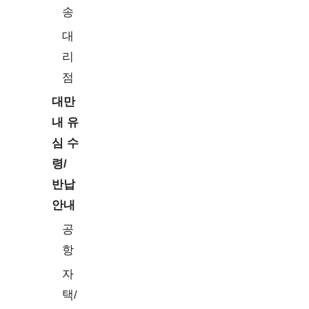
송
대
리
점
대만
내 유
심 수
령/
반납
안내
공
항
자
택/