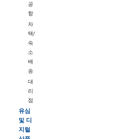
공
항
자
택/
숙
소
배
송
대
리
점
유심
및 디
지털
상품