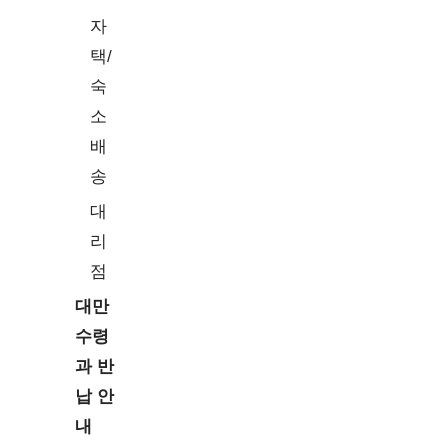
자
택/
숙
소
배
송
대
리
점
대만
수령
과 반
납 안
내