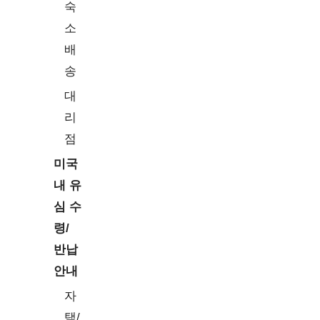
숙
소
배
송
대
리
점
미국
내 유
심 수
령/
반납
안내
자
택/