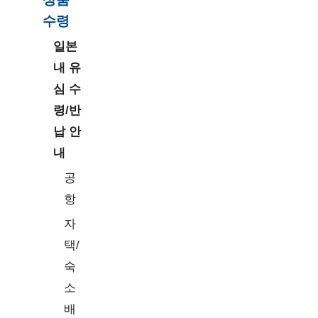
수령
일본
내 유
심 수
령/반
납 안
내
공
항
자
택/
숙
소
배