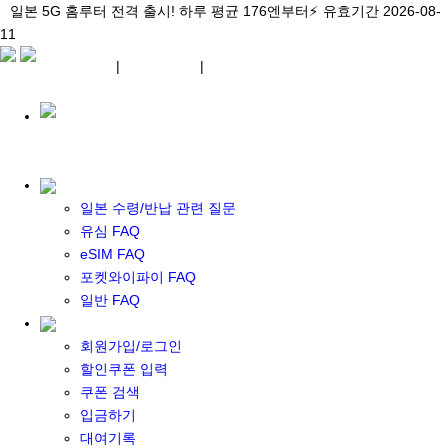
\아이비디오 eSIM🇯🇵/ 일본 3대 현지망 모두 플랜 완비!
일본 5G 홈루터 전격 출시! 하루 평균 176엔부터⚡
일본 5G 홈루터 전격 출시! 하루 평균 176엔부터⚡
유효기간 2026-08-
유효기간 2026-08-
유효기간
11
2026-08-11
11
상세 자료
상세 자료
상세 자료
¥ JPY
|
WIFI 대여
|
ESIM
¥ JPY
일본 수령/반납 관련 질문
유심 FAQ
eSIM FAQ
포켓 와이파이 대여
포켓와이파이 FAQ
일본 와이파이
일반 FAQ
일본 계약 와이파이
eSIM
회원가입/로그인
일본 eSIM
할인쿠폰 입력
한국 eSIM
쿠폰 검색
대만 eSIM
입금하기
기타 아시아 eSIM
대여기록
eSIM 개통 설명서