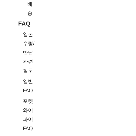
배
송
FAQ
일본
수령/
반납
관련
질문
일반
FAQ
포켓
와이
파이
FAQ