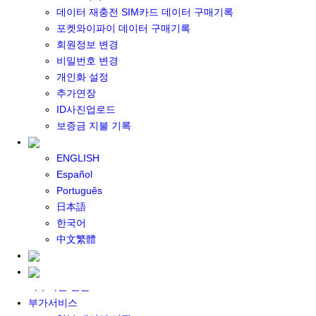
포켓와이파이 구매
데이터 재충전 SIM카드 데이터 구매기록
일본 DATA
포켓와이파이 데이터 구매기록
기타 아시아 DATA
회원정보 변경
MACARON DATA
비밀번호 변경
DATA 이용 설명서
개인화 설정
유심 구매
추가연장
일본유심
ID사진업로드
한국유심
보증금 지불 기록
대만유심
기타 아시아 유심
ENGLISH
유심 설명서
Español
데이터팩 구매
Português
충전식 유심 카드
日本語
일본 데이터팩
한국어
한국 데이터팩
中文繁體
기타 아시아 데이터팩
대여하기
자주하는 질문
부가서비스