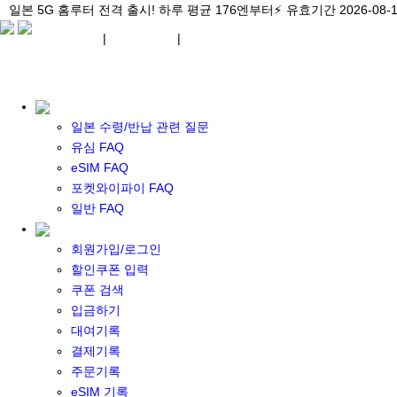
\아이비디오 eSIM🇯🇵/ 일본 3대 현지망 모두 플랜 완비!
일본 5G 홈루터 전격 출시! 하루 평균 176엔부터⚡
일본 5G 홈루터 전격 출시! 하루 평균 176엔부터⚡
유효기간 2026-08-
유효기간 2026-08-
유효기간 2026-
¥ JPY
|
WIFI 대여
|
ESIM
¥ JPY
일본 수령/반납 관련 질문
유심 FAQ
eSIM FAQ
포켓와이파이 FAQ
포켓 와이파이 대여
일반 FAQ
일본 와이파이
일본 계약 와이파이
회원가입/로그인
eSIM
할인쿠폰 입력
일본 eSIM
쿠폰 검색
한국 eSIM
입금하기
대만 eSIM
대여기록
기타 아시아 eSIM
결제기록
eSIM 개통 설명서
주문기록
포켓와이파이&데이터 구매
eSIM 기록