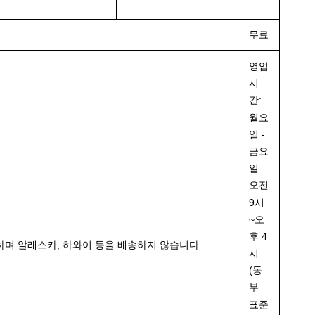
무료
영업
시
간:
월요
일 -
금요
일
오전
9시
~오
후 4
하며 알래스카, 하와이 등을 배송하지 않습니다.
시
(동
부
표준