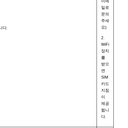
이메
일로
문의
주세
요)
니다.
2.
WiFi
장치
를
받으
면
SIM
카드
지침
이
제공
됩니
다.