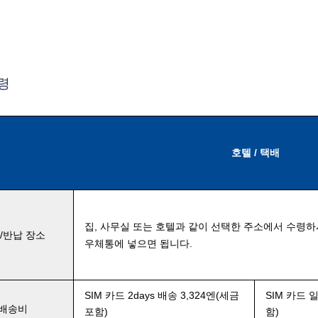
령
호텔 / 택배
집, 사무실 또는 호텔과 같이 선택한 주소에서 수령하
/반납 장소
우체통에 넣으면 됩니다.
SIM 카드 2days 배송 3,324엔
(세금
SIM 카드 
배송비
포함)
함)