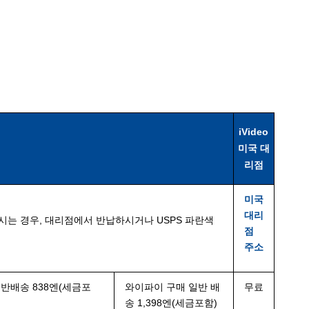
iVideo
미국 대
리점
미국
대리
시는 경우, 대리점에서 반납하시거나 USPS 파란색
점
주소
일반배송 838엔
(세금포
와이파이 구매 일반 배
무료
송 1,398엔(세금포함)