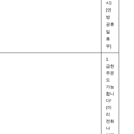
시)
[연
방
공휴
일
휴
무]
1.
급한
주문
도
가능
합니
다!
(미
리
전화
나