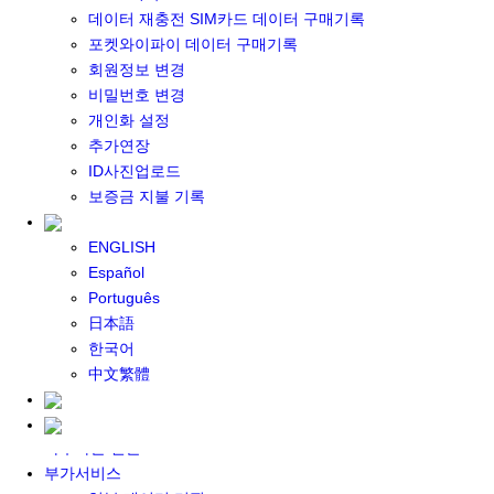
포켓와이파이 구매
데이터 재충전 SIM카드 데이터 구매기록
일본 DATA
포켓와이파이 데이터 구매기록
기타 아시아 DATA
회원정보 변경
MACARON DATA
비밀번호 변경
DATA 이용 설명서
개인화 설정
유심 구매
추가연장
일본유심
ID사진업로드
한국유심
보증금 지불 기록
대만유심
기타 아시아 유심
ENGLISH
유심 설명서
Español
데이터팩 구매
Português
충전식 유심 카드
日本語
일본 데이터팩
한국어
한국 데이터팩
中文繁體
기타 아시아 데이터팩
대여하기
자주하는 질문
부가서비스