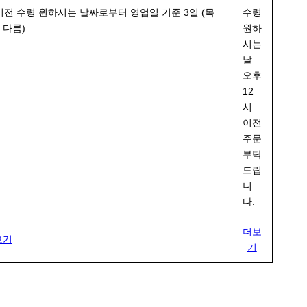
 이전
수령 원하시는 날짜
로부터 영업일 기준 3일 (목
수령
 다름)
원하
시는
날
오후
12
시
이전
주문
부탁
드립
니
다.
더보
보기
기