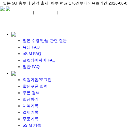
\아이비디오 eSIM🇯🇵/ 일본 3대 현지망 모두 플랜 완비!
일본 5G 홈루터 전격 출시! 하루 평균 176엔부터⚡
일본 5G 홈루터 전격 출시! 하루 평균 176엔부터⚡
유효기간 2026-08-
유효기간 2026-08-
유효기간 2026-
¥ JPY
|
WIFI 대여
|
ESIM
¥ JPY
일본 수령/반납 관련 질문
유심 FAQ
eSIM FAQ
포켓와이파이 FAQ
포켓 와이파이 대여
일반 FAQ
일본 와이파이
일본 계약 와이파이
회원가입/로그인
eSIM
할인쿠폰 입력
일본 eSIM
쿠폰 검색
한국 eSIM
입금하기
대만 eSIM
대여기록
기타 아시아 eSIM
결제기록
eSIM 개통 설명서
주문기록
포켓와이파이&데이터 구매
eSIM 기록