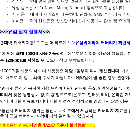
기기의 기종에 맞지 않아 인터넷 연결이 되지 않아 환불 신청을 원
유심 종류는 3in1( Nano, Micro, Normal ) 형식으로 제공됩니다.
이 상품은 데이터 서비스만 제공하며,
전화 및 SMS 수신 기능은 
아이폰 기종의 핸드폰은 핫스팟 서비스가 제공되지 않는 점 유의
>>>
유심 설치 설명서
<<<
광대역 커버리지망! 속도는 더 빠르게 !
👉유심와이파이
커버리지 확인
*
한 달에
최대 100GB 사용 가능
하며, 여유로운 데이터 이용이 가능합니
는
128kbps로 저하
될 수 있으니 참고 부탁드립니다.
*100
GB/월 제품의 데이터 사용량은
매달 1일부터 다시 계산됩니다
. 따
야 하므로 이 점 유의해 주시기 바랍니다.
(예약일이 월 중인 경우 연장하
*인터넷 통신의 공평한 사용 원칙에 따라, 인터넷 품질과 안정성을 유지
따라서 잦은 동영상 시청, 대량 업로드/다운로드, 인터넷 티비, 온라인 
만약 이러한 이유로 데이터 제한이 걸려 정상적으로 연결되지 않을 경우,
*통신사 커버리지 범위는 통신사 사이트에서 제공하는 커버리지 자료를 참
국의 근교 커버리지 상황에 따라 달라질 수 있습니다.
*아이폰의 경우,
개인용 핫스팟 공유가 불가능
합니다.