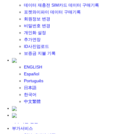
포켓와이파이 구매
데이터 재충전 SIM카드 데이터 구매기록
일본 DATA
포켓와이파이 데이터 구매기록
기타 아시아 DATA
회원정보 변경
MACARON DATA
비밀번호 변경
DATA 이용 설명서
개인화 설정
유심 구매
추가연장
일본유심
ID사진업로드
한국유심
보증금 지불 기록
대만유심
기타 아시아 유심
ENGLISH
유심 설명서
Español
데이터팩 구매
Português
충전식 유심 카드
日本語
일본 데이터팩
한국어
한국 데이터팩
中文繁體
기타 아시아 데이터팩
대여하기
자주하는 질문
부가서비스