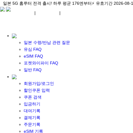
\아이비디오 eSIM🇯🇵/ 일본 3대 현지망 모두 플랜 완비!
일본 5G 홈루터 전격 출시! 하루 평균 176엔부터⚡
일본 5G 홈루터 전격 출시! 하루 평균 176엔부터⚡
유효기간 2026-08-
유효기간 2026-08-
유효기간 2026-
¥ JPY
|
WIFI 대여
|
ESIM
¥ JPY
일본 수령/반납 관련 질문
유심 FAQ
eSIM FAQ
포켓와이파이 FAQ
포켓 와이파이 대여
일반 FAQ
일본 와이파이
일본 계약 와이파이
회원가입/로그인
eSIM
할인쿠폰 입력
일본 eSIM
쿠폰 검색
한국 eSIM
입금하기
대만 eSIM
대여기록
기타 아시아 eSIM
결제기록
eSIM 개통 설명서
주문기록
포켓와이파이&데이터 구매
eSIM 기록