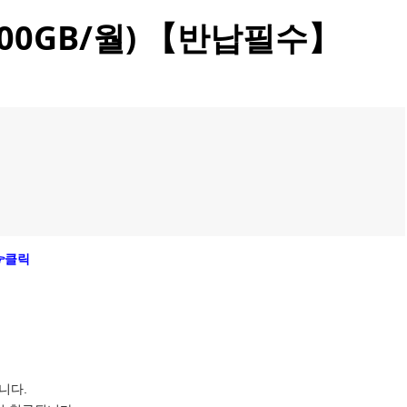
(100GB/월) 【반납필수】
클릭
니다.