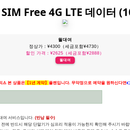
M Free 4G LTE 데이터 
월대여
정상가 : ¥4300（세금포함¥4730）
할인 가격 : ¥2625（세금포함¥2888）
월대여
의⚠️ 본 상품은
【1년 계약】
플렌입니다. 무약정으로 예약을 원하신다면

 대여 서비스입니다.
(반납 필수)
전에 반드시 해당 단말기가 심프리 적용이 가능한지 확인해 주시기 바랍