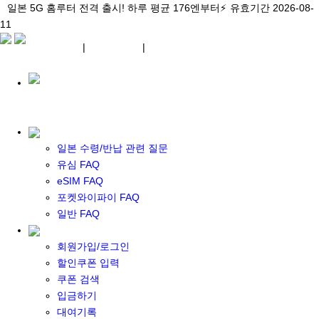
\아이비디오 eSIM🇯🇵/ 일본 3대 현지망 모두 플랜 완비!
일본 5G 홈루터 전격 출시! 하루 평균 176엔부터⚡
일본 5G 홈루터 전격 출시! 하루 평균 176엔부터⚡
유효기간 2026-08-
유효기간 2026-08-
유효기간
11
2026-08-11
11
상세 자료
상세 자료
상세 자료
¥ JPY
|
WIFI 대여
|
ESIM
¥ JPY
일본 수령/반납 관련 질문
유심 FAQ
eSIM FAQ
포켓 와이파이 대여
포켓와이파이 FAQ
일본 와이파이
일반 FAQ
일본 계약 와이파이
eSIM
회원가입/로그인
일본 eSIM
할인쿠폰 입력
한국 eSIM
쿠폰 검색
대만 eSIM
입금하기
기타 아시아 eSIM
대여기록
eSIM 개통 설명서