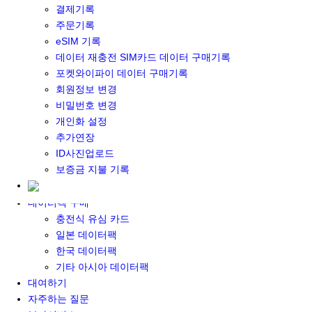
결제기록
포켓와이파이&데이터 구매
주문기록
포켓와이파이 구매
eSIM 기록
일본 DATA
데이터 재충전 SIM카드 데이터 구매기록
기타 아시아 DATA
포켓와이파이 데이터 구매기록
MACARON DATA
회원정보 변경
DATA 이용 설명서
비밀번호 변경
유심 구매
개인화 설정
일본유심
추가연장
한국유심
ID사진업로드
대만유심
보증금 지불 기록
기타 아시아 유심
유심 설명서
데이터팩 구매
충전식 유심 카드
일본 데이터팩
한국 데이터팩
기타 아시아 데이터팩
대여하기
자주하는 질문