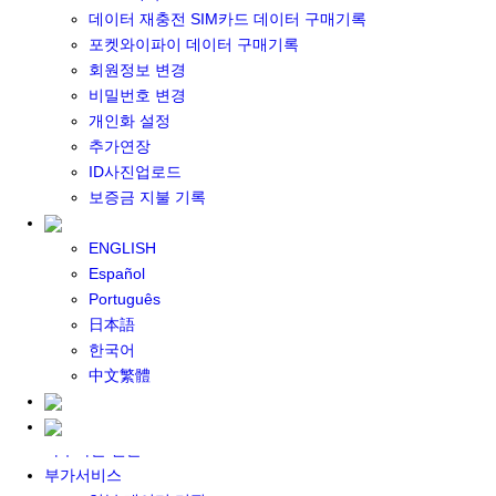
포켓와이파이 구매
데이터 재충전 SIM카드 데이터 구매기록
일본 DATA
포켓와이파이 데이터 구매기록
기타 아시아 DATA
회원정보 변경
MACARON DATA
비밀번호 변경
DATA 이용 설명서
개인화 설정
유심 구매
추가연장
일본유심
ID사진업로드
한국유심
보증금 지불 기록
대만유심
기타 아시아 유심
ENGLISH
유심 설명서
Español
데이터팩 구매
Português
충전식 유심 카드
日本語
일본 데이터팩
한국어
한국 데이터팩
中文繁體
기타 아시아 데이터팩
대여하기
자주하는 질문
부가서비스