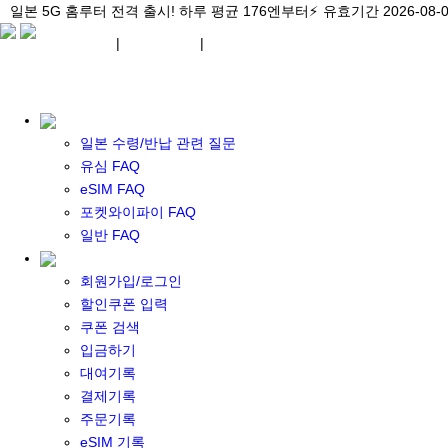
\아이비디오 eSIM🇯🇵/ 일본 3대 현지망 모두 플랜 완비!
일본 5G 홈루터 전격 출시! 하루 평균 176엔부터⚡
일본 5G 홈루터 전격 출시! 하루 평균 176엔부터⚡
유효기간 2026-08-
유효기간 2026-08-
유효기간 2026-
¥ JPY
|
WIFI 대여
|
ESIM
¥ JPY
일본 수령/반납 관련 질문
유심 FAQ
eSIM FAQ
포켓와이파이 FAQ
포켓 와이파이 대여
일반 FAQ
일본 와이파이
일본 계약 와이파이
회원가입/로그인
eSIM
할인쿠폰 입력
일본 eSIM
쿠폰 검색
한국 eSIM
입금하기
대만 eSIM
대여기록
기타 아시아 eSIM
결제기록
eSIM 개통 설명서
주문기록
포켓와이파이&데이터 구매
eSIM 기록