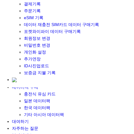
결제기록
포켓와이파이&데이터 구매
주문기록
포켓와이파이 구매
eSIM 기록
일본 DATA
데이터 재충전 SIM카드 데이터 구매기록
기타 아시아 DATA
포켓와이파이 데이터 구매기록
MACARON DATA
회원정보 변경
DATA 이용 설명서
비밀번호 변경
유심 구매
개인화 설정
일본유심
추가연장
한국유심
ID사진업로드
대만유심
보증금 지불 기록
기타 아시아 유심
유심 설명서
데이터팩 구매
충전식 유심 카드
일본 데이터팩
한국 데이터팩
기타 아시아 데이터팩
대여하기
자주하는 질문