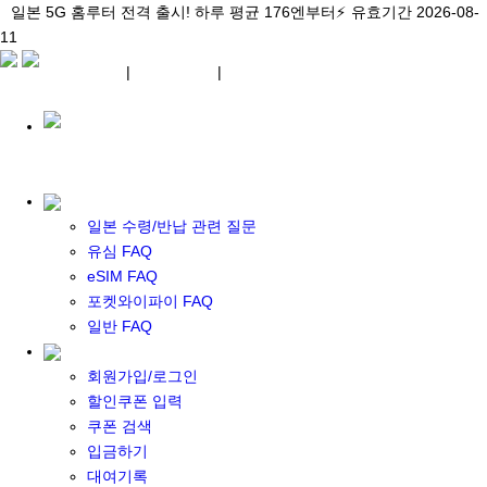
\아이비디오 eSIM🇯🇵/ 일본 3대 현지망 모두 플랜 완비!
일본 5G 홈루터 전격 출시! 하루 평균 176엔부터⚡
일본 5G 홈루터 전격 출시! 하루 평균 176엔부터⚡
유효기간 2026-08-
유효기간 2026-08-
유효기간
11
2026-08-11
11
상세 자료
상세 자료
상세 자료
¥ JPY
|
WIFI 대여
|
ESIM
¥ JPY
일본 수령/반납 관련 질문
유심 FAQ
eSIM FAQ
포켓 와이파이 대여
포켓와이파이 FAQ
일본 와이파이
일반 FAQ
일본 계약 와이파이
eSIM
회원가입/로그인
일본 eSIM
할인쿠폰 입력
한국 eSIM
쿠폰 검색
대만 eSIM
입금하기
기타 아시아 eSIM
대여기록
eSIM 개통 설명서