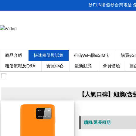
😎FUN暑假😎台灣電信 免綁
商品介紹
快速租借與試算
租借WiFi機&SIM卡
購買eS
租借流程及Q&A
會員中心
最新動態
會員體驗
目
【人氣口碑】紐澳(含斐濟)
續租/延長租期