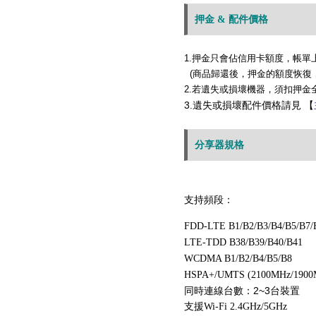
押金 & 配件價格
1.押金只會佔信用卡額度，帳單
(商品歸還後，押金的額度恢復，
2.若遺失或損壞機器，須扣押金
3.
遺失或損壞配件價格請見 【
分享器規格
支持頻段：
FDD-LTE B1/B2/B3/B4/B5/B7/
LTE-TDD B38/B39/B40/B41
WCDMA B1/B2/B4/B5/B8
HSPA+/UMTS (2100MHz/1900
同時連線台數：2~3台裝置
支援
Wi-Fi 2.4GHz/5GHz