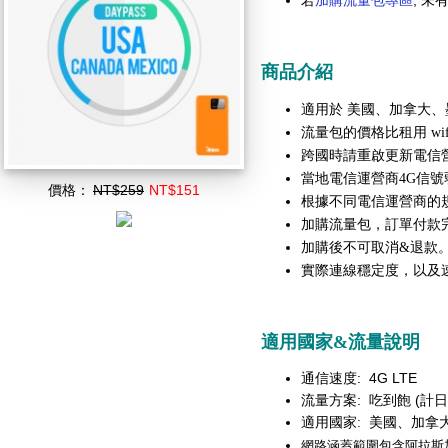
若
加購流量包專區
, 
商品介紹
美國、加拿大、
適用於
流量包的價格比租用 wi
跨國時請重啟更新電信
當地電信運營商4G信號
價格：
NT$259
NT$151
根據不同電信運營商的
加購流量包，訂單付款
加購後不可取消&退款
實際連線穩定度，以及
適用國家&流量說明
通信速度: 4G LTE
流量方案: 吃到飽 (計日
美國、加拿
適用國家:
網路涵蓋範圍包含
阿拉斯