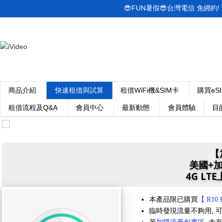
😎FUN暑假😎台灣電信 免綁約! 最低
商品介紹
快速租借與試算
租借WiFi機&SIM卡
購買eS
租借流程及Q&A
會員中心
最新動態
會員體驗
目
【
美國+
4G LT
本產品限已購買
【 R10 
臨時發現流量不夠用, 可