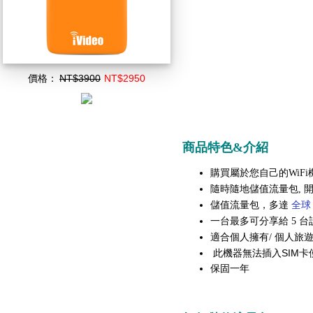
價格：
NT$3900
NT$2950
商品特色&介紹
購買屬於您自己的WiFi
隨時隨地儲值流量包, 
全球 
儲值流量包，多達
一台最多可分享給 5 台
適合個人擁有/ 個人旅遊
此機器無法插入SIM卡
保固一年