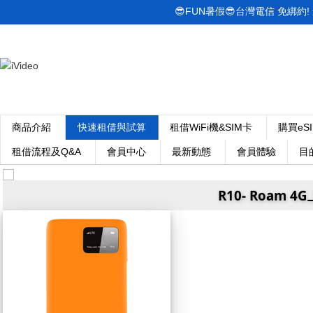
😎FUN暑假😎台灣電信 免綁約! 最低
商品介紹
快速租借與試算
租借WiFi機&SIM卡
購買eS
租借流程及Q&A
會員中心
最新動態
會員體驗
目
R10- Roam 4