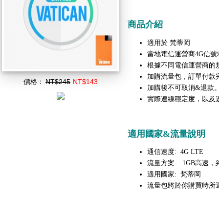
商品介紹
梵蒂岡
適用於
當地電信運營商4G信號
根據不同電信運營商的
加購流量包，訂單付款
價格：
NT$245
NT$143
加購後不可取消&退款
實際連線穩定度，以及
適用國家&流量說明
通信速度: 4G LTE
流量方案: 1GB高速，到
適用國家:
梵蒂岡
流量包將於你購買時所選擇