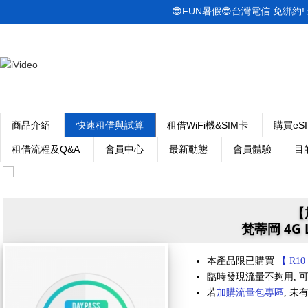
😎FUN暑假😎台灣電信 免綁約! 最低
商品介紹
快速租借與試算
租借WiFi機&SIM卡
購買eS
租借流程及Q&A
會員中心
最新動態
會員體驗
目
【
梵蒂岡 4G 
本產品限已購買
【 R10
臨時發現流量不夠用, 可
若
加購流量包專區
, 