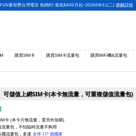
FUN暑假😎台灣電信 免綁約! 最低$400/月起~2026/08/11(二)
瞭解詳情
IM
購買SIM卡
購買SIM卡流量包
購買WiFi機&流量包
可儲值上網SIM卡(本卡無流量，可重複儲值流量包)
紹
IM卡 (本卡片無流量
需另外加購)
，
值流量包
，
不怕臨時流量不夠用
各國流量包
，多達
全球 137 個國家