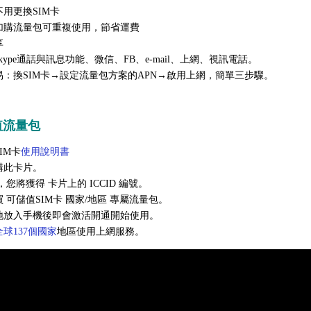
用更換SIM卡
加購流量包可重複使用
，節省運費
享
Skype通話與訊息功能、微信、FB、e-mail、上網、視訊電話。
易：
換SIM卡→設定流量包方案的APN→啟用上網，簡單三步驟。
值流量包
IM
卡
使用說明書
購此卡片。
您將獲得 卡片上的 ICCID 編號。
 可儲值SIM卡 國家/地區 專屬流量包。
地放入手機後即會激活開通開始使用
。
全球137個國家
地區使用上網服務。