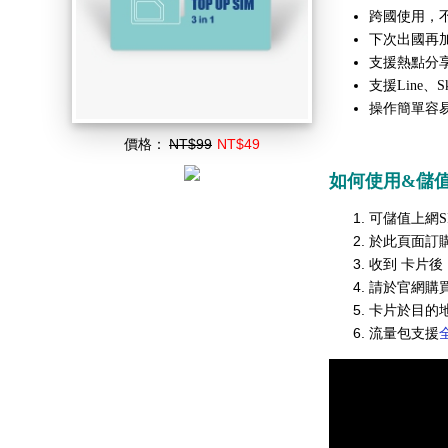
跨國使用，不
下次出國再
支援熱點分
支援Line、
操作簡單容
價格：
NT$99
NT$49
如何使用&儲
可儲值上網
S
於此頁面訂
收到 卡片後，
請於官網購買
卡片於目的
流量包支援