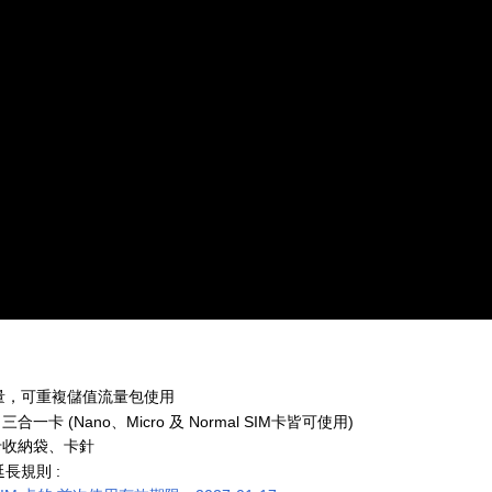
量
，可重複儲值流量包使用
合一卡 (Nano、Micro 及 Normal SIM卡皆可使用)
卡收納袋、卡針
長規則 :