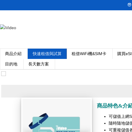

商品介紹
快速租借與試算
租借WiFi機&SIM卡
購買eS
目的地
長天數方案
商品特色&介
可儲值上網S
隨時隨地儲
可重複儲值