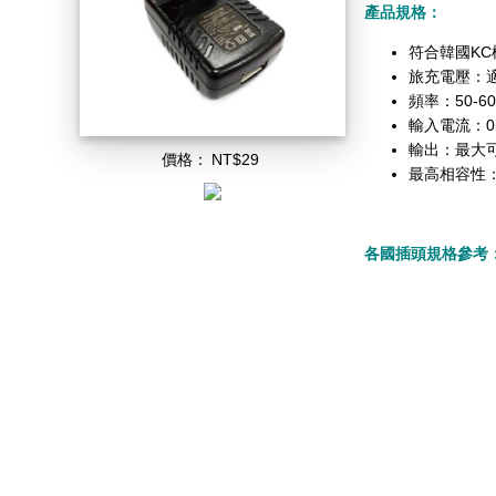
產品規格：
符合韓國KC檢驗
旅充電壓：適用
頻率：50-60
輸入電流：
0
輸出：最大可
價格：
NT$29
最高相容性
各國插頭規格參考