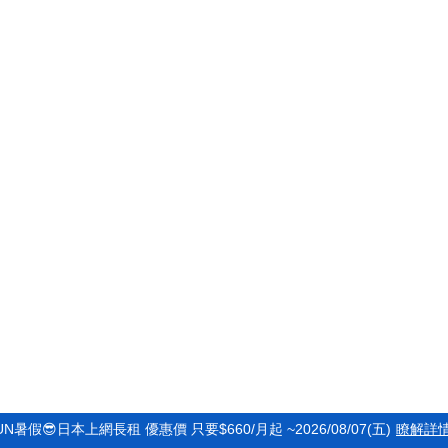
UN暑假😎日本上網長租 優惠價 只要$660/月起 ~2026/08/07(五)
瞭解詳