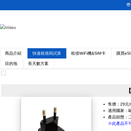

商品介紹
快速租借與試算
租借WiFi機&SIM卡
購買eS
目的地
長天數方案
【
售價：29元/
適用國家：
產品狀態：
※此產品不