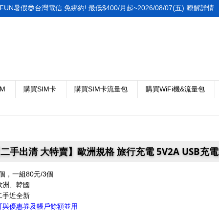
FUN暑假😎台灣電信 免綁約! 最低$400/月起~2026/08/07(五)
瞭解詳情
IM
購買SIM卡
購買SIM卡流量包
購買WiFi機&流量包
二手出清 大特賣】歐洲規格 旅行充電 5V2A USB充
個，一組80元/3個
歐洲、韓國
二手近全新
可與優惠券及帳戶餘額並用