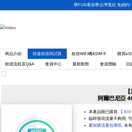
😎FUN暑假😎台灣電信 免綁約! 最低
商品介紹
快速租借與試算
租借WiFi機&SIM卡
購買eS
租借流程及Q&A
會員中心
最新動態
會員體驗
目
【
阿爾巴尼亞 4G
本產品限已購買
【 R10
臨時發現流量不夠用, 可
若
加購流量包專區
, 