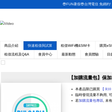
😎FUN暑假😎台灣電信 免綁約! 最低
商品介紹
快速租借與試算
租借WiFi機&SIM卡
購買eS
租借流程及Q&A
會員中心
最新動態
會員體驗
目
【加購流量包】保加利亞 
本產品限已購買
【 R10
臨時發現流量不夠用, 可
若
加購流量包專區
, 