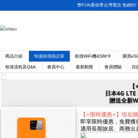
😎FUN暑假😎台灣電信 免綁約! 最低
商品介紹
快速租借與試算
租借WiFi機&SIM卡
購買eS
租借流程及Q&A
會員中心
最新動態
會員體驗
目
【
日本4G LTE
贈送全新Wi
【⭐限時優惠⭐】現在購買日
即享限時優惠，免費獲得全新 
適用長期旅居、商務出