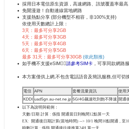
採用日本電信原生資源，高速網路、訊號覆蓋率最高
免開漫遊！自動連線當地網路
支援熱點分享 (部分機型不相容，非100%支持)
依使用天數總計上限：
3天：最多可分享2GB
4天：最多可分享3GB
5天：最多可分享4GB
6天：最多可分享5GB
最多 31天：最多可分享30GB
(依此類推)
如手機不支援eSIM👉🏼
請參考SIM卡
，可享同款網路
本方案僅供上網,不包含電話語音及簡訊服務,但可切
電信
APN
套餐流量資訊
使用
KDDI
uad5gn.au-net.ne.jp
5G/4G飆速吃到飽不降速
開通
以下為說明與範例：
天數/日期 計算 : 係指 開通當日到晚間12點算一天
EX: 開通後日期計算(當地時間) --> 10/1 晚間10點開通 , 至
時數計算 : 係指 開通後往後推算24H 算一天