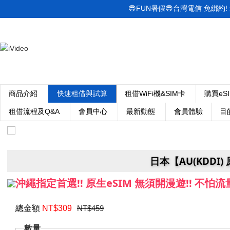
😎FUN暑假😎台灣電信 免綁約! 最低
商品介紹
快速租借與試算
租借WiFi機&SIM卡
購買eS
租借流程及Q&A
會員中心
最新動態
會員體驗
目
日本【AU(KDDI
沖繩指定首選!! 原生eSIM 無須開漫遊!! 不怕流量
總金額
NT$
309
NT$459
數量