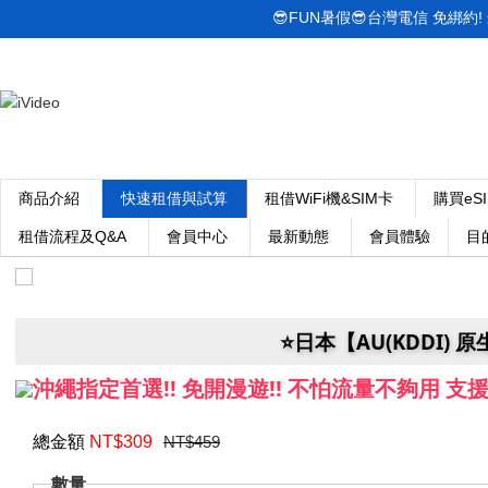
😎FUN暑假😎台灣電信 免綁約! 最低
商品介紹
快速租借與試算
租借WiFi機&SIM卡
購買eS
租借流程及Q&A
會員中心
最新動態
會員體驗
目
⭐️日本【AU(KDDI)
沖繩指定首選!! 免開漫遊!! 不怕流量不夠用 支援C
總金額
NT$
309
NT$459
數量