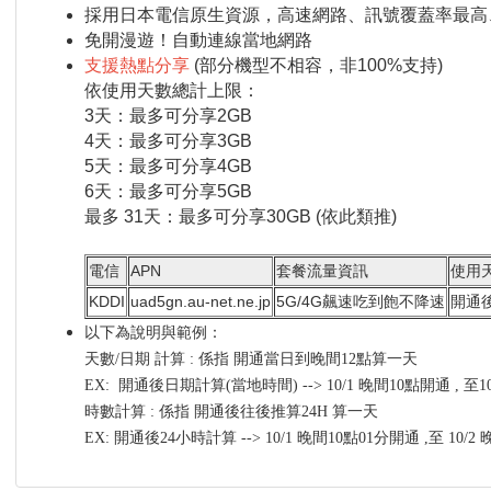
採用日本電信原生資源，高速網路、訊號覆蓋率最高
免開漫遊！自動連線當地網路
支援熱點分享
(部分機型不相容，非100%支持)
依使用天數總計上限：
3天：最多可分享2GB
4天：最多可分享3GB
5天：最多可分享4GB
6天：最多可分享5GB
最多 31天：最多可分享30GB (依此類推)
電信
APN
套餐流量資訊
使用
KDDI
uad5gn.au-net.ne.jp
5G/4G飆速吃到飽不降速
開通
以下為說明與範例：
天數/日期 計算 : 係指 開通當日到晚間12點算一天
EX: 開通後日期計算(當地時間) --> 10/1 晚間10點開通 , 至
時數計算 : 係指 開通後往後推算24H 算一天
EX: 開通後24小時計算 --> 10/1 晚間10點01分開通 ,至 10/2