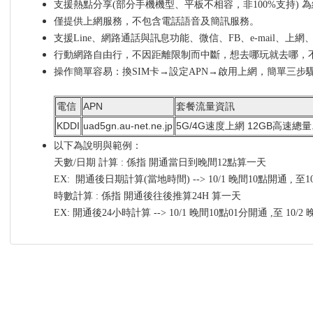
支援熱點分享(部分手機機型、平板不相容，非100%支持) 
僅提供上網服務，不包含電話語音及簡訊服務。
支援Line、網路通話與訊息功能、微信、FB、e-mail、上
行動網路自由行，不因距離限制而中斷，想去哪玩就去哪，
操作簡單容易：換SIM卡→設定APN→啟用上網，簡單三步
電信
APN
套餐流量資訊
KDDI
uad5gn.au-net.ne.jp
5G/4G速度上網 12GB高速總量.
以下為說明與範例：
天數/日期 計算 : 係指 開通當日到晚間12點算一天
EX: 開通後日期計算(當地時間) --> 10/1 晚間10點開通 , 至
時數計算 : 係指 開通後往後推算24H 算一天
EX: 開通後24小時計算 --> 10/1 晚間10點01分開通 ,至 10/2