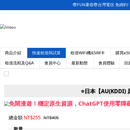
😎FUN暑假😎台灣電信 免綁約! 最低
商品介紹
快速租借與試算
租借WiFi機&SIM卡
購買eS
租借流程及Q&A
會員中心
最新動態
會員體驗
目
⭐️日本【AU(KDDI)
免開漫遊！穩定原生資源，ChatGPT使用零障礙
總金額
NT$
255
NT$405
數量