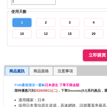
使用天數
1
2
3
4
10
12
15
20
商品資訊
商品規格
注意事項
FUN暑假清涼一夏
🛍️
日本原生 下單不限金額
限時優惠只到
2026/08/11(二)
，下單Docomo(IIJ)系列產品
適用國家：日本
採用日本電信原生資源，高速網路、訊號覆蓋率最高