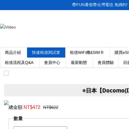
😎FUN暑假😎台灣電信 免綁約! 最低
商品介紹
快速租借與試算
租借WiFi機&SIM卡
購買eS
租借流程及Q&A
會員中心
最新動態
會員體驗
目
⭐️日本【Docomo(I
總金額
NT$
472
NT$622
數量