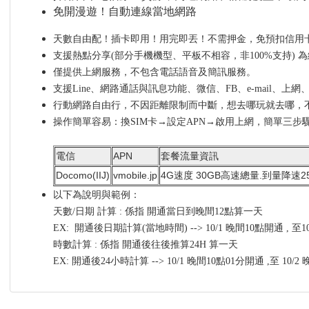
免開漫遊！自動連線當地網路
天數自由配！插卡即用！用完即丟！不需押金，免預扣信用卡
支援熱點分享(部分手機機型、平板不相容，非100%支持) 
僅提供上網服務，不包含電話語音及簡訊服務。
支援Line、網路通話與訊息功能、微信、FB、e-mail、上
行動網路自由行，不因距離限制而中斷，想去哪玩就去哪，
操作簡單容易：換SIM卡→設定APN→啟用上網，簡單三步
電信
APN
套餐流量資訊
Docomo(IIJ)
vmobile.jp
4G速度 30GB高速總量.到量降速25
以下為說明與範例：
天數/日期 計算 : 係指 開通當日到晚間12點算一天
EX: 開通後日期計算(當地時間) --> 10/1 晚間10點開通 , 至
時數計算 : 係指 開通後往後推算24H 算一天
EX: 開通後24小時計算 --> 10/1 晚間10點01分開通 ,至 10/2