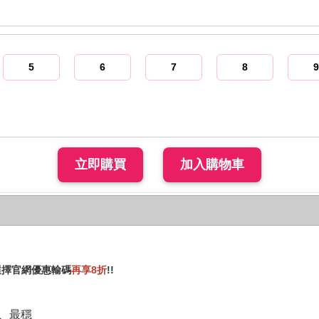
5
6
7
8
9
，選擇官網優惠輸碼
再享8折
!!
、最穩