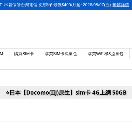
FUN暑假😎台灣電信 免綁約! 最低$400/月起~2026/08/07(五)
瞭解詳情
IM
購買SIM卡
購買SIM卡流量包
購買WiFi機&流量包
⭐️日本【Docomo(IIJ)原生】sim卡 4G上網 50GB