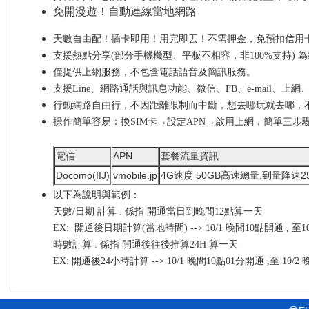
免開漫遊！自動連線當地網路
天數自由配！插卡即用！用完即丟！不需押金，免預扣信用卡
支援熱點分享(部分手機機型、平板不相容，非100%支持) 
僅提供上網服務，不包含電話語音及簡訊服務。
支援Line、網路通話與訊息功能、微信、FB、e-mail、上
行動網路自由行，不因距離限制而中斷，想去哪玩就去哪，
操作簡單容易：換SIM卡→設定APN→啟用上網，簡單三步
電信
APN
套餐流量資訊
Docomo(IIJ)
vmobile.jp
4G速度 50GB高速總量.到量降速25
以下為說明與範例：
天數/日期 計算 : 係指 開通當日到晚間12點算一天
EX: 開通後日期計算(當地時間) --> 10/1 晚間10點開通 , 至
時數計算 : 係指 開通後往後推算24H 算一天
EX: 開通後24小時計算 --> 10/1 晚間10點01分開通 ,至 10/2