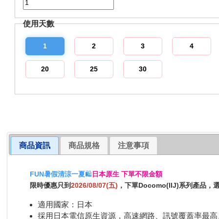
使用天數
1
2
3
4
20
25
30
商品資訊
商品規格
注意事項
FUN暑假清涼一夏
🛍️
日本原生 下單不限金額
限時優惠只到
2026/08/07(五)
，下單Docomo(IIJ)系列產品
適用國家：日本
採用日本電信原生資源，高速網路、訊號覆蓋率最高