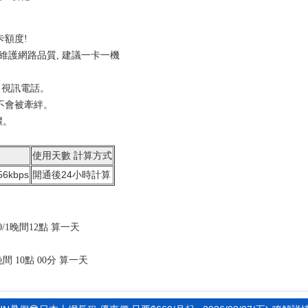
額度!
為維護網路品質, 建議一卡一機
網、視訊電話。
不會被牽絆。
驟。
使用天數 計算方式
6kbps
開通後24小時計算
10/1晚間12點 算一天
 晚間 10點 00分 算一天