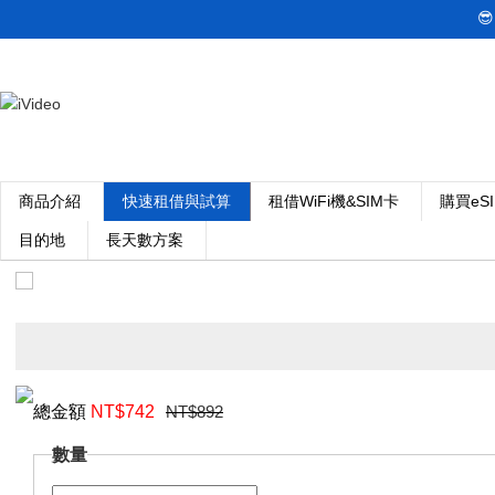

商品介紹
快速租借與試算
租借WiFi機&SIM卡
購買eS
目的地
長天數方案
總金額
NT$
742
NT$892
數量