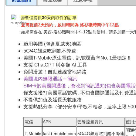
套餐僅提供
30天
內取件的訂單
並需提前2天預約，啟用時間為 洛杉磯時間中午12點
如果需要在 美西-洛杉磯時間中午12點前使用 , 請多加購一天
適用美國 (包含夏威夷)地區
5G/4G飆速吃到飽不降速
美國T-Mobile原生電信，訊號覆蓋率No. 1最穩定 !!
支援 ChatGPT 與各類 AI 工具
免開漫遊！自動連線當地網路
美國境內無限通話 + 簡訊
SIM卡於美國開通後，會收到簡訊通知(包含美國電話
僅支援撥打美國電話號碼 , 不包含國際通話及付費通
不提供加值及延長天數服務
支援熱點分享（部分安卓/平板不相容，速率上限 500k
電信
APN
套餐流量資訊
使用
開通
T-Mobile
fast.t-mobile.com
5G/4G飆速吃到飽不降速