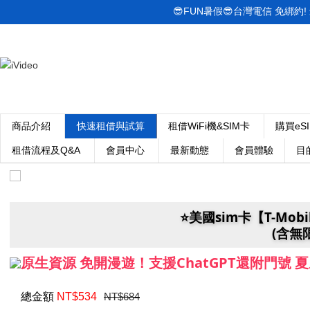
😎FUN暑假😎台灣電信 免綁約! 最低
商品介紹
快速租借與試算
租借WiFi機&SIM卡
購買eS
租借流程及Q&A
會員中心
最新動態
會員體驗
目
⭐️美國sim卡【T-Mo
(含無
原生資源 免開漫遊！支援ChatGPT還附門號 
總金額
NT$
534
NT$684