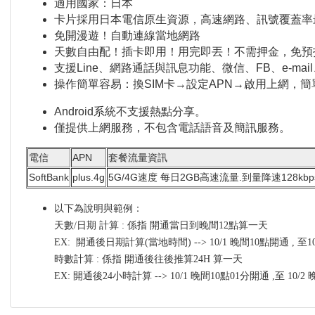
適用國家：日本
卡片採用日本電信原生資源，高速網路、訊號覆蓋率
免開漫遊！自動連線當地網路
天數自由配！插卡即用！用完即丟！不需押金，免預
支援Line、網路通話與訊息功能、微信、FB、e-ma
操作簡單容易：換SIM卡→設定APN→啟用上網，
Android系統不支援熱點分享。
僅提供上網服務，不包含電話語音及簡訊服務。
電信
APN
套餐流量資訊
SoftBank
plus.4g
5G/4G速度 每日2GB高速流量.到量降速128kbp
以下為說明與範例：
天數/日期 計算 : 係指 開通當日到晚間12點算一天
EX: 開通後日期計算(當地時間) --> 10/1 晚間10點開通 , 至
時數計算 : 係指 開通後往後推算24H 算一天
EX: 開通後24小時計算 --> 10/1 晚間10點01分開通 ,至 10/2