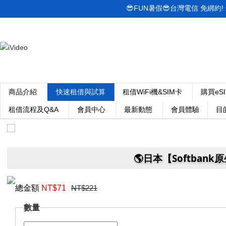
😎FUN暑假😎台灣電信 免綁約! 最低
商品介紹
快速租借與試算
租借WiFi機&SIM卡
購買eS
租借流程及Q&A
會員中心
最新動態
會員體驗
目
🌎️日本【Softbank
總金額
NT$
71
NT$221
數量