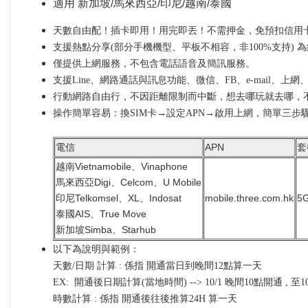
適用 新加坡/馬來西亞/印尼/越南/泰國
天數自由配！插卡即用！用完即丟！不需押金，免預扣信用卡
支援熱點分享(部分手機機型、平板不相容，非100%支持) 
僅提供上網服務，不包含電話語音及簡訊服務。
支援Line、網路通話與訊息功能、微信、FB、e-mail、上
行動網路自由行，不因距離限制而中斷，想去哪玩就去哪，
操作簡單容易：換SIM卡→設定APN→啟用上網，簡單三步
電信
APN
套
越南Vietnamobile、Vinaphone
馬來西亞Digi、Celcom、U Mobile
印尼Telkomsel、XL、Indosat
mobile.three.com.hk
5
泰國AIS、True Move
新加坡Simba、Starhub
以下為說明與範例：
天數/日期 計算 : 係指 開通當日到晚間12點算一天
EX: 開通後日期計算(當地時間) --> 10/1 晚間10點開通 , 至
時數計算 : 係指 開通後往後推算24H 算一天