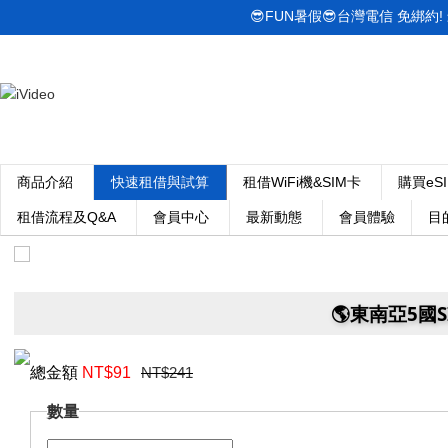
😎FUN暑假😎台灣電信 免綁約! 最低
商品介紹
快速租借與試算
租借WiFi機&SIM卡
購買eS
租借流程及Q&A
會員中心
最新動態
會員體驗
目
🌎️東南亞5國
總金額
NT$
91
NT$241
數量