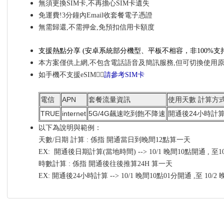
無須更換SIM卡,不再擔心SIM卡遺失
免運費!3分鐘內Email收套餐電子憑證
無需歸還,不需押金,免預扣信用卡額度
支援熱點分享
(安卓系統部分機型、平板不相容，非100%
支
本方案僅供上網,不包含電話語音及簡訊服務,但可切換使用
如手機不支援eSIM👉🏼
請參考SIM卡
電信
APN
套餐流量資訊
使用天數 計算方
TRUE
internet
5G/4G飆速吃到飽不降速
開通後24小時計
以下為說明與範例：
天數/日期 計算 : 係指 開通當日到晚間12點算一天
EX: 開通後日期計算(當地時間) --> 10/1 晚間10點開通 , 至
時數計算 : 係指 開通後往後推算24H 算一天
EX: 開通後24小時計算 --> 10/1 晚間10點01分開通 ,至 10/2