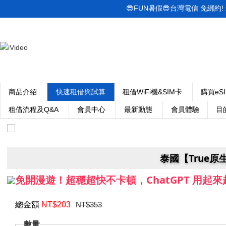
😎FUN暑假😎台灣電信 免綁約! 最低
商品介紹
快速租借與試算
租借WiFi機&SIM卡
購買eS
租借流程及Q&A
會員中心
最新動態
會員體驗
目
泰國【True原
免開漫遊！超穩超快不卡頓，ChatGPT 用起
總金額
NT$
203
NT$353
數量