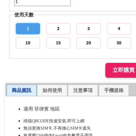
使用天數
1
2
3
4
10
15
20
30
商品資訊
如何使用
注意事項
手機規格
適用 菲律賓 地區
掃描QRCODE快速安裝,即可上網
無須更換SIM卡,不再擔心SIM卡遺失
免運費!3分鐘內Email收套餐電子憑證