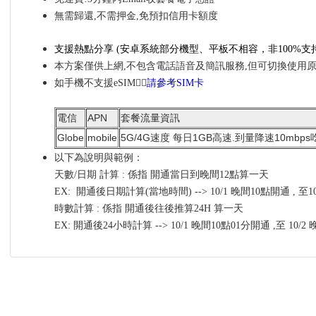
無需歸還,不需押金,免預扣信用卡額度
支援熱點分享
(安卓系統部分機型、平板不相容，非100%
支
本方案僅供上網,不包含電話語音及簡訊服務,但可切換使用
如手機不支援eSIM👉🏼
請參考SIM卡
電信
APN
套餐流量資訊
Globe
mobile
5G/4G速度 每日1GB高速.到量降速10mbp
以下為說明與範例：
天數/日期 計算 : 係指 開通當日到晚間12點算一天
EX: 開通後日期計算(當地時間) --> 10/1 晚間10點開通 , 至
時數計算 : 係指 開通後往後推算24H 算一天
EX: 開通後24小時計算 --> 10/1 晚間10點01分開通 ,至 10/2