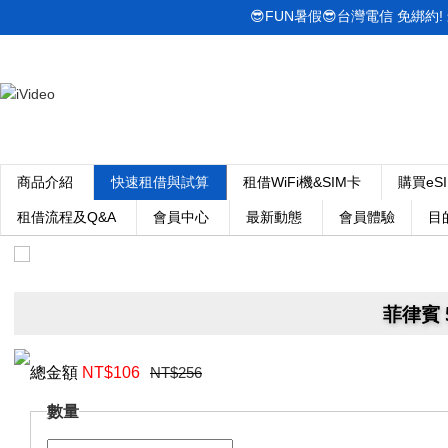
😎FUN暑假😎台灣電信 免綁約! 最低
商品介紹
快速租借與試算
租借WiFi機&SIM卡
購買eS
租借流程及Q&A
會員中心
最新動態
會員體驗
目
菲律賓 
總金額
NT$
106
NT$256
數量