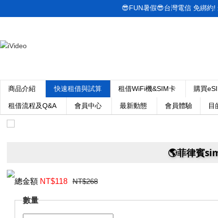
😎FUN暑假😎台灣電信 免綁約! 最低
商品介紹
快速租借與試算
租借WiFi機&SIM卡
購買eS
租借流程及Q&A
會員中心
最新動態
會員體驗
目
🌎️菲律賓s
總金額
NT$
118
NT$268
數量