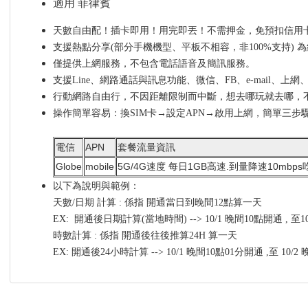
適用 菲律賓
天數自由配！插卡即用！用完即丟！不需押金，免預扣信用卡
支援熱點分享(部分手機機型、平板不相容，非100%支持) 
僅提供上網服務，不包含電話語音及簡訊服務。
支援Line、網路通話與訊息功能、微信、FB、e-mail、上
行動網路自由行，不因距離限制而中斷，想去哪玩就去哪，
操作簡單容易：換SIM卡→設定APN→啟用上網，簡單三步
電信
APN
套餐流量資訊
Globe
mobile
5G/4G速度 每日1GB高速.到量降速10mbp
以下為說明與範例：
天數/日期 計算 : 係指 開通當日到晚間12點算一天
EX: 開通後日期計算(當地時間) --> 10/1 晚間10點開通 , 至
時數計算 : 係指 開通後往後推算24H 算一天
EX: 開通後24小時計算 --> 10/1 晚間10點01分開通 ,至 10/2