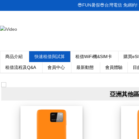
😎FUN暑假😎台灣電信 免綁約! 最低
商品介紹
快速租借與試算
租借WiFi機&SIM卡
購買eS
租借流程及Q&A
會員中心
最新動態
會員體驗
目
亞洲其他區W