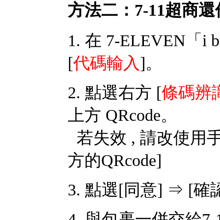
方法二：7-11超商還
1. 在 7-ELEVE
[
代碼輸入
]。
2. 點選右方 [
條碼辨
上方 QRcode。
若失效 , 請改使用手
方的QRcode]
3. 點選[同意] ⇒ 
4. 與包裹一併交給7