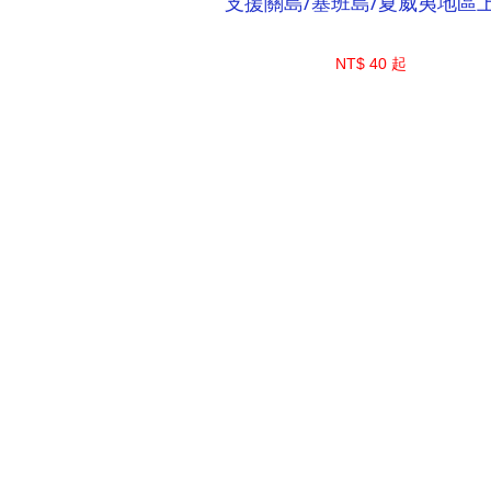
支援關島/塞班島/夏威夷地區
NT$ 40 起