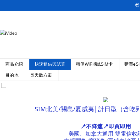

商品介紹
快速租借與試算
租借WiFi機&SIM卡
購買eS
目的地
長天數方案
SIM北美/關島/夏威夷│計日型（含吃到
📍不降速📍即買即用
美國、加拿大通用 雙電信收