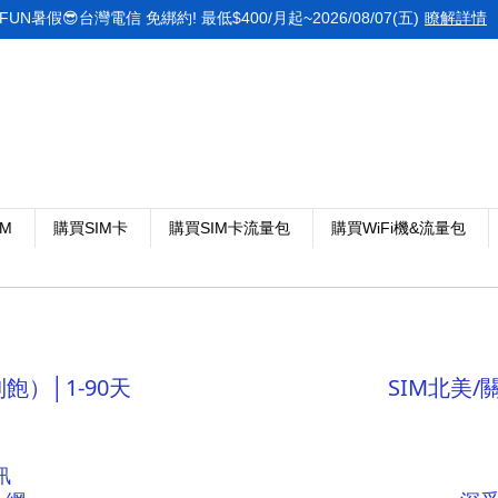
FUN暑假😎台灣電信 免綁約! 最低$400/月起~2026/08/07(五)
瞭解詳情
IM
購買SIM卡
購買SIM卡流量包
購買WiFi機&流量包
飽）│1-90天
SIM北美/
訊