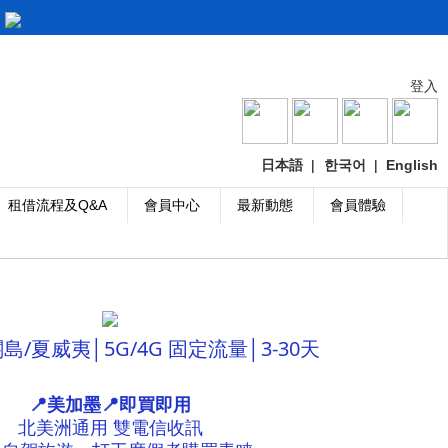
登入
日本語
|
한국어
|
English
租借流程及Q&A
會員中心
最新動態
會員體驗
關島/夏威夷│5G/4G 固定流量│3-30天
📍美加墨📍即買即用
北美洲通用 雙電信收訊