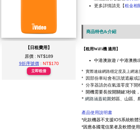
更多詳情請見【
租金相關
商品特色&介紹
【日租費用】
【租用WiFi機 適用】
原價 : NT$189
中港澳旅遊 /
中港澳
務
9折序號價
:
NT$170
立即租借
* 實際連線網路穩定度及上網速
*
因部份車站會有訊號遮蔽或
*
分享器請勿在氣溫零度下開
*
開機需要長按開關鍵3秒後
*
網路涵蓋範圍
郊區、山區、
產品使用說明書
*此款機器不支援IOS系統軟體
*因應各國電信業者及軟體使用政策