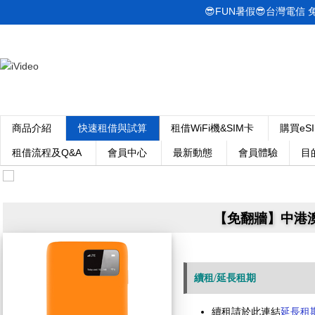
😎FUN暑假😎台灣電信 免綁
商品介紹
快速租借與試算
租借WiFi機&SIM卡
購買eS
租借流程及Q&A
會員中心
最新動態
會員體驗
目
【免翻牆】中港澳W
續租/延長租期
續租請於此連結
延長租