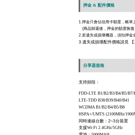
押金 & 配件價格
1.押金只會佔信用卡額度，帳單
(商品歸還後，押金的額度恢復，
2.若遺失或損壞機器，須扣押金
3.
遺失或損壞配件價格請見 【
分享器規格
支
持頻段：
FDD-LTE B1/B2/B3/B4/B5/B7/
LTE-TDD B38/B39/B40/B41
WCDMA B1/B2/B4/B5/B8
HSPA+/UMTS (2100MHz/1900
同時連線台數：2~3台裝置
支援
Wi-Fi 2.4GHz/5GHz
電池：5000MAH