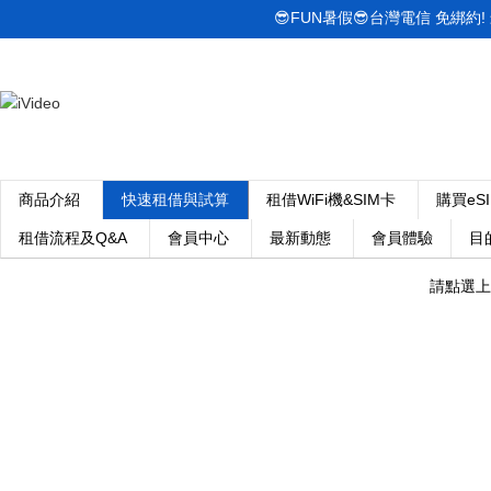
😎FUN暑假😎台灣電信 免綁約! 最低
商品介紹
快速租借與試算
租借WiFi機&SIM卡
購買eS
租借流程及Q&A
會員中心
最新動態
會員體驗
目
請點選上