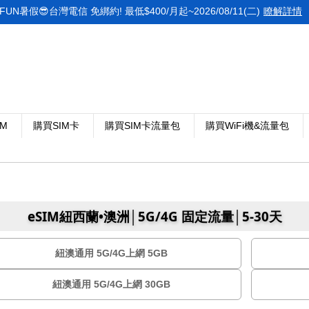
FUN暑假😎台灣電信 免綁約! 最低$400/月起~2026/08/11(二)
瞭解詳情
IM
購買SIM卡
購買SIM卡流量包
購買WiFi機&流量包
eSIM紐西蘭•澳洲│5G/4G 固定流量│5-30天
紐澳通用 5G/4G上網 5GB
紐澳通用 5G/4G上網 30GB