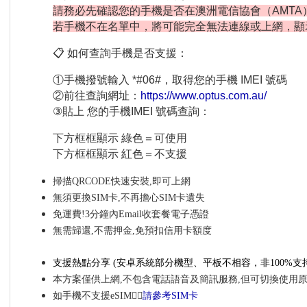
請務必先確認您的手機是否在澳洲電信協會（AMTA
若手機不在名單中，將可能完全無法連線或上網，顯
📋 如何查詢手機是否支援：
①手機撥號輸入 *#06#，取得您的手機 IMEI 號碼
②前往查詢網址：
https://www.optus.com.au/
③貼上 您的手機IMEI 號碼查詢：
下方框框顯示 綠色＝可使用
下方框框顯示 紅色＝不支援
掃描QRCODE快速安裝,即可上網
無須更換SIM卡,不再擔心SIM卡遺失
免運費!3分鐘內Email收套餐電子憑證
無需歸還,不需押金,免預扣信用卡額度
支援熱點分享
(安卓系統部分機型、平板不相容，非100%
支
本方案僅供上網,不包含電話語音及簡訊服務,但可切換使用
如手機不支援eSIM👉🏼
請參考SIM卡