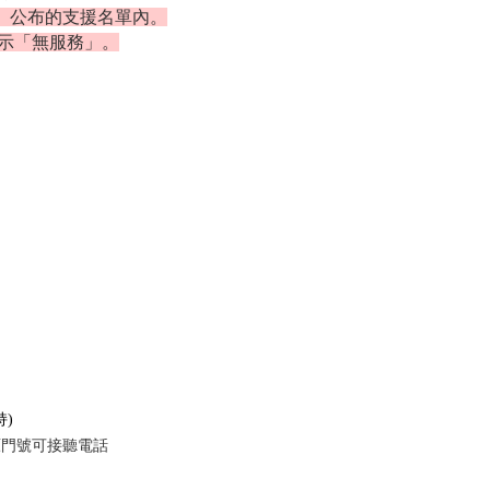
）公布的支援名單內。
示「無服務」。
持)
原門號可接聽電話