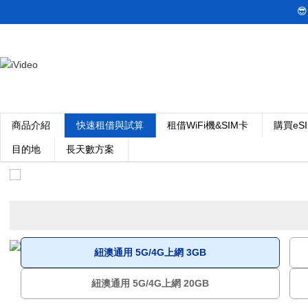

商品介紹
快速租借與試算
租借WiFi機&SIM卡
購買eS
目的地
長天數方案
紐澳通用 5G/4G上網 3GB
紐澳通用 5G/4G上網 20GB