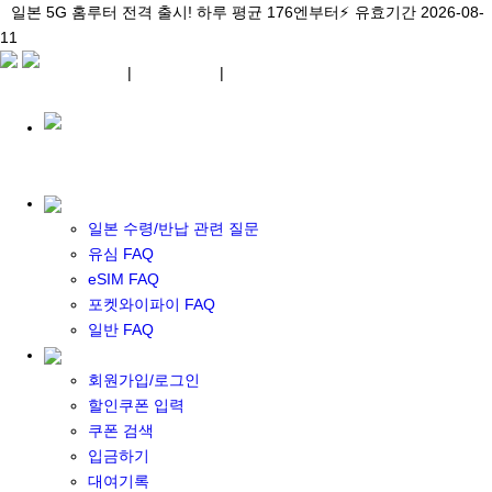
\아이비디오 eSIM🇯🇵/ 일본 3대 현지망 모두 플랜 완비!
일본 5G 홈루터 전격 출시! 하루 평균 176엔부터⚡
일본 5G 홈루터 전격 출시! 하루 평균 176엔부터⚡
유효기간 2026-08-
유효기간 2026-08-
유효기간
11
2026-08-11
11
상세 자료
상세 자료
상세 자료
¥ JPY
|
WIFI 대여
|
ESIM
¥ JPY
일본 수령/반납 관련 질문
유심 FAQ
eSIM FAQ
포켓 와이파이 대여
포켓와이파이 FAQ
일본 와이파이
일반 FAQ
일본 계약 와이파이
eSIM
회원가입/로그인
일본 eSIM
할인쿠폰 입력
한국 eSIM
쿠폰 검색
대만 eSIM
입금하기
기타 아시아 eSIM
대여기록
eSIM 개통 설명서