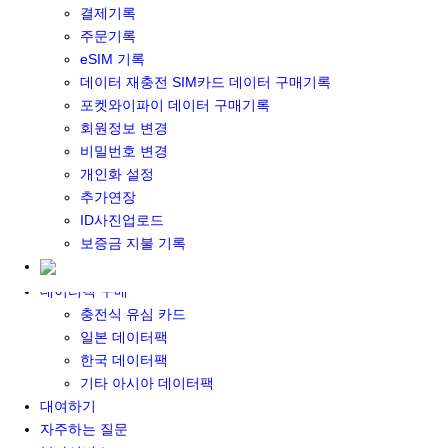
결제기록
포켓와이파이&데이터 구매
주문기록
포켓와이파이 구매
eSIM 기록
일본 DATA
데이터 재충전 SIM카드 데이터 구매기록
기타 아시아 DATA
포켓와이파이 데이터 구매기록
MACARON DATA
회원정보 변경
DATA 이용 설명서
비밀번호 변경
유심 구매
개인화 설정
일본유심
추가연장
한국유심
ID사진업로드
대만유심
보증금 지불 기록
기타 아시아 유심
유심 설명서
데이터팩 구매
충전식 유심 카드
일본 데이터팩
한국 데이터팩
기타 아시아 데이터팩
대여하기
자주하는 질문