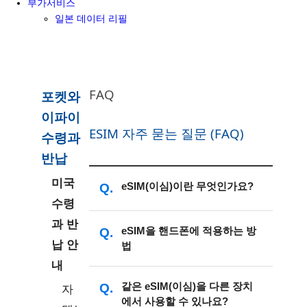
부가서비스
일본 데이터 리필
FAQ
포켓와
이파이
ESIM 자주 묻는 질문 (FAQ)
수령과
반납
미국
eSIM(이심)이란 무엇인가요?
수령
과 반
eSIM(이심)은 물리적인 nano-SIM 카
eSIM을 핸드폰에 적용하는 방
납 안
법
드를 사용하지 않아도 이동통신사의
내
셀룰러 요금제를 활성화할 수 있는 디
지털 SIM입니다.
아이비디오 홈페이지에서 eSIM 상품
같은 eSIM(이심)을 다른 장치
자
에서 사용할 수 있나요?
을 주문하시면 3분 이내로 이메일로