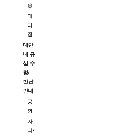
송
비밀번호/Password: 4g
Rakuten Mini,Rakuten
인증 방식/Authentication Type:
라쿠텐
Big-S,Rakuten
대
CHAP
모바일
Big,Rakuten
리
APN 타입/APN Type:
Hand,Rakuten Hand 5G
default,ia,mms,supl,hipri
점
대만
eSIM을 지원하는 장치
내 유
심 수
블
랜
모델
령/
드
반납
아
Apple Watch Ultra, Apple
안내
이
Watch SE, Apple Watch
공
폰
Series(3~8 시리즈)
항
삼
갤럭시 워치 시리즈
성
자
택/