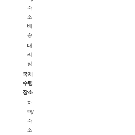
로소프
서피스 프로 X
숙
트
소
파나소
CF-LV9WTYQP
배
닉
송
대
eSIM 지원 가능 여부 확인 방법【영상
보러가기】
리
점
국제
수령
장소
자
택/
숙
소