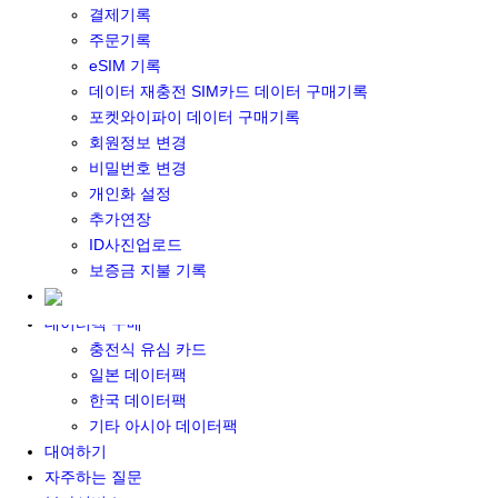
결제기록
포켓와이파이&데이터 구매
주문기록
포켓와이파이 구매
eSIM 기록
일본 DATA
데이터 재충전 SIM카드 데이터 구매기록
기타 아시아 DATA
포켓와이파이 데이터 구매기록
MACARON DATA
회원정보 변경
DATA 이용 설명서
비밀번호 변경
유심 구매
개인화 설정
일본유심
추가연장
한국유심
ID사진업로드
대만유심
보증금 지불 기록
기타 아시아 유심
유심 설명서
데이터팩 구매
충전식 유심 카드
일본 데이터팩
한국 데이터팩
기타 아시아 데이터팩
대여하기
자주하는 질문