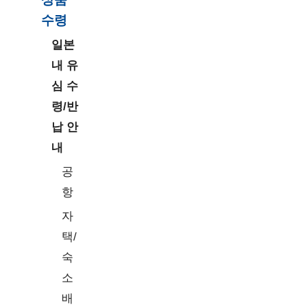
Google
구글 픽셀 4~10시리즈
>> 일본 【Docomo(IIJ)현지망】
수령
eSIM/유심/데이터팩
일본
Find X3 Pro, OPPO Find
설정 경로: 설정 > 셀룰러 > 해당
오포
X5시리즈
eSIM 플랜 선택 > 셀룰러 데이터
내 유
네트워크 > 개인용 핫스팟 APN >
Xiaomi12T
심 수
APN 입력
Xiaomi
Pro,Xiaomi13,Xiaomi13
령/반
Lite,Xiaomi13 Pro
※ 아래 eSIM 상품은 안드로이드
납 안
폰에서 사용이 안 될 경우, 아래
내
Xperia 10 V,Xperia 10
설정이 필요합니다.
Ⅳ,Xperia 10(Ⅲ) lite
소니
공
>> 일본 eSIM 【Softbank현지
항
망】 5G/4G 고속
1GB/2GB/3GB/일
자
모빌리티 레이저 5G ,모
설정 경로: 설정 > 연결 > 모바일
택/
빌리티 레이저 2019,모토
네트워크 > 액세스 포인트 이름 >
모토로
로라 레이저 5G,모토로
숙
'+' 선택 > 'APN' 입력
라
라 레이저 40 모토로
소
라 레이저 40 Ultra,모토
APN: plus.4g
배
로라 레이저+
사용자 이름/Username: plus