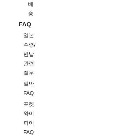
배
송
FAQ
일본
수령/
반납
관련
질문
일반
FAQ
포켓
와이
파이
FAQ