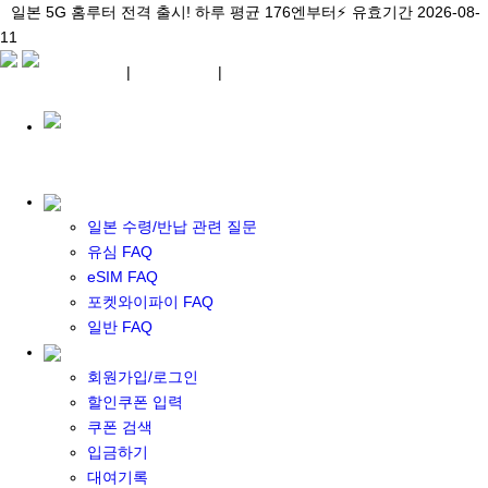
\아이비디오 eSIM🇯🇵/ 일본 3대 현지망 모두 플랜 완비!
일본 5G 홈루터 전격 출시! 하루 평균 176엔부터⚡
일본 5G 홈루터 전격 출시! 하루 평균 176엔부터⚡
유효기간 2026-08-
유효기간 2026-08-
유효기간
11
2026-08-11
11
상세 자료
상세 자료
상세 자료
¥ JPY
|
WIFI 대여
|
ESIM
¥ JPY
일본 수령/반납 관련 질문
유심 FAQ
eSIM FAQ
포켓 와이파이 대여
포켓와이파이 FAQ
일본 와이파이
일반 FAQ
일본 계약 와이파이
eSIM
회원가입/로그인
일본 eSIM
할인쿠폰 입력
한국 eSIM
쿠폰 검색
대만 eSIM
입금하기
기타 아시아 eSIM
대여기록
eSIM 개통 설명서