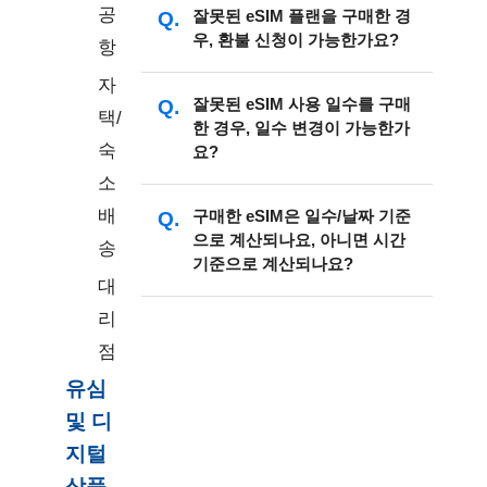
바코드 스캔은 최대 5회까지 가능합니
>> 베트남 eSIM 【Viettel현지
공
고객님의 이메일 스팸함에 제목이
Android :
잘못된 eSIM 플랜을 구매한 경
설정 > 셀룰러 데이터 > 핫
다.
망】 5G/4G 고속 5GB/일
우, 환불 신청이 가능한가요?
【iVideo eSIM 바코드 안내】인 메일
스팟 > 추가 설정 > 이메일에 안내된
항
*
eSIM 미지원 기종이라면,
👉아이비
주의!
eSIM 재설치는 처음 설치한 동
이 있는지 확인 부탁드립니다.
APN 정보 입력 > 휴대폰 재부팅
디오 유심 플랜
을 확인해보세요! 똑같
※ 아래 eSIM상품은 한 번만 설
자
일한 핸드폰에서만 가능하며, 다른 핸
여전히 못 받으셨다면, 아이비디오 홈
해당 eSIM이 유효기간 내에 있고 다운
잘못된 eSIM 사용 일수를 구매
은 플랜으로 편하게 이용 가능해요~!
치가 가능합니다. 실수로 삭제 시
택/
드폰으로는 설치할 수 없습니다.
페이지 >
eSIM 기록
에서 이메일 재발
한 경우, 일수 변경이 가능한가
로드 및 설치 기록이 없는 경우, 고객센
재설치가 불가능하며 다시 구매
숙
eSIM을 지원하는 전화 브랜드 및 모델
송 버튼을 눌러주시거나, 고객센터로
요?
터로 문의해주시면 미사용인 것이 확
하셔야 합니다.
연락 부탁드립니다.
소
인된 후 취소 및 환불을 도와드릴 수 있
>> 일본 eSIM 【AU(KDDI)】
브랜드
모델
습니다.
배
eSIM을 구매한 후 바코드를 발송한 경
구매한 eSIM은 일수/날짜 기준
5G/4G 고속 무제한 데이터 / 종
아이폰 SE , 아이폰 XS ,
단, 취소 수수료가 발생할 수 있음을 미
으로 계산되나요, 아니면 시간
우, 일수 변경은 불가능합니다.
량제
송
아이폰
아이폰 XR 시리즈, 아이
기준으로 계산되나요?
리 안내드립니다.
다른 eSIM 플랜을 다시 구매하여 일수
>> 베트남 eSIM 【Viettel현지
대
폰 11~17
를 보충하실 수 있습니다.
망】 / 【Wintel현지망】 /
리
(동시에 eSIM 플랜을 휴대폰에 설치하
【MobiFone현지망】
각 나라의 데이터 플랜에 따라 계산 방
삼성 갤럭시 S 시리즈, 삼
점
여 전환하여 사용하실 수 있습니다.)
>> 태국 eSIM 【True현지망】
식이 다를 수 있습니다.
성 갤럭시 Z 시리즈, 삼성
5G/4G 무제한 데이터
구매 전, 각 상품 페이지에 표시된【요
유심
삼성
갤럭시 폴드,
예) 원래 5일 요금제를 구매했으나, 추
금제 데이터 안내】를 참고해 주세요.
삼성 갤럭시 노트 20 시
및 디
※ 아래 eSIM 상품은 아이폰
가로 2일이 필요할 경우, 공식 홈페이
리즈
(iPhone)에서 핫스팟 공유 시
지털
지에서 2일(혹은 필요한 일수) 요금제
APN 설정이 필요합니다.
상품
를 다시 구매하여 보충하시면 됩니다.