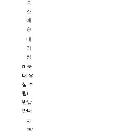
eSIM을 지원하는 페드
숙
소
블랜드
모델
배
iPad Pro 11인치(1대 이
송
상)
대
iPad Pro 12.9인치(3대
리
이상)
아이폰
점
iPad Air(3대 이상)
미국
iPad(7대 이상)
내 유
아이패드 미니(5대 및 6
심 수
대)
령/
ASUS 트랜스북 미니
T103HAF-LTE
반납
ASUS
안내
ASUS 트랜스북 미니
T103HAF-GR079LTE
자
마이크
택/