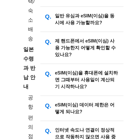
택/
eSIM QR코드를 받으실 수 있습니다.
숙
이메일에는 활성화 코드도 함께 제공
eSIM(이심)은 처음 등록한 장치에서만
일반 유심과 eSIM(이심)을 동
소
되니
【바코드 설정 방법】
을 참고하
시에 사용 가능할까요?
사용할 수 있습니다. 한 번 개통된 개통
배
여 설정해 주세요. 출국 전 휴대폰 버전
코드는 개통 후 무효화되므로 다른 장
에 맞는
【바코드 설정 방법】
에 따라
송
치에서는 사용할 수 없습니다.
듀얼 SIM을 지원하는 장치라면, 일반
제 핸드폰에서 eSIM(이심) 사
eSIM을 다운로드해 주세요. (QR코드
용 가능한지 어떻게 확인할 수
유심과 eSIM(이심)을 동시에 사용할
일본
는 인터넷이 연결 상태에서만 스캔하
있나요?
수 있습니다.
수령
고 다운로드할 수 있습니다.)
과 반
eSIM(이심)을 휴대폰에 설치하
납 안
※
eSIM 설치 과정에서 "활성화
eSIM을 지원하는 장치
면 그때부터 사용일이 계산되
실패 / 플랜 추가 실패 / 플랜 무
내
기 시작하나요?
효" 등의 오류 메시지가 표시되더
공
라도 eSIM을 임의로 삭제하지 마
eSIM(이심)을 출국 전에 또는 목적지
eSIM(이심) 데이터 제한은 어
*구입하시기 전에 부디 본인 장치는
항
시고, [설정 → 셀룰러 데이터]에
떻게 되나요?
가 아닌 다른 국가에서 다운로드하면
서 정상적으로 추가되었는지 반
편
eSIM 지원 여부를 확인하세요
사용 일수가 계산되지 않습니다.
드시 확인해주세요. (삭제 후 무
의
eSIM(이심)은 목적지 국가에 도착한
eSIM(이심)의 데이터 제한은 구입하신
인터넷 속도나 연결이 정상적
효 처리될 경우 재발급 및 환불이
*eSIM 기능 제공되는 장치 새로 출시
후 휴대폰에 설치하고 바로 활성화하
점
으로 작동하지 않으면 사용 중
플랜에 따라 다릅니다.