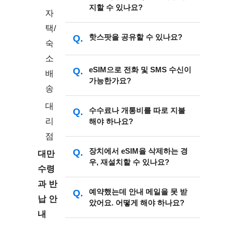
불가하오니 이 점 유의 부탁드립
되면서 리스타가 달라질 수 있습니
면, 그때부터 사용 일수가 계산되기 시
지할 수 있나요?
일일 사용량을 초과할 경우, 인터넷 속
자
니다.)
다.eSIM 기능 제공되는지도 지역/국가
작합니다.
도 저하 또는 연결 끊김이 발생할 수 있
택/
마다 다르니 핸드폰 제조국 안내로 확
주의!
eSIM(이심)을 미리 다운로드한
음을 미리 안내드립니다.
고객센터로 문의해주세요.
핫스팟을 공유할 수 있나요?
※
다운로드 후 eSIM은 바로 활성
인하시기 바랍니다. PC 개인용 컴퓨
숙
경우, 목적지 국가에 도착하면 바로 활
이메일 :
ivideo.kr@gmail.com
화되지 않으며, 목적지 국가에 도
터, 유심락이 있는 장치, 개조된 휴대
성화되며 그때부터 사용 일수가 계산
소
카카오톡 아이디 : iVideo
착한 후 셀룰러 데이터와 데이터
폰, 중국, 홍콩, 마카오에서 판매되는
네, eSIM으로 핫스팟을 공유 가능합니
되기 시작합니다.
eSIM으로 전화 및 SMS 수신이
배
영업시간 : 월~금 09:00~18:00(TST)
로밍을 켜야 활성화됩니다.
iPhone, 대만에서 구입한 삼성 휴대폰
가능한가요?
다.
조기 활성화로 인해 예정된 일수를 모
송
은 eSIM을 지원하지 않습니다. 장치가
단, 구입하신 플랜에 따라 핫스팟 데이
두 사용하지 못하는 것을 방지하려면,
※
eSIM을 사용할 국가에 도착한
eSIM을 지원하는지 확인하시기 바랍
대
터 용량이 제한될 수 있습니다.
사용할 날짜에 맞춰 eSIM(이심)을 다
eSIM은 데이터 전용 서비스입니다. 전
수수료나 개통비를 따로 지불
후, 휴대폰에 설치하고 바로 활성
니다.
만약 핫스팟 공유가 되지 않는 경우, 아
운로드하는 것도 가능합니다.
리
해야 하나요?
화 및 SMS 수신 서비스는 제공되지 않
화하면 그때부터 사용 일수가 계
래 설정을 확인해 주세요. (기기 모델
습니다.
점
확인방법1 : *#06#을 누르고 통화를 누
산되기 시작하니 참고하세요.
에 따라 옵션 이름이 다를 수 있습니
릅니다. eSIM을 지원하는 경우에는
지불하신 금액이 eSIM의 총비용이며,
장치에서 eSIM을 삭제하는 경
대만
※ 아래 eSIM상품은 QR 코드를
다.)
EID가 나옵니다.
우, 재설치할 수 있나요?
【확인방법 영상 보러가
수수료나 개통비는 따로 지불하지 않
※
베트남 Viettel 5GB(15일) 플랜
스캔하여 설치 후 바로 개통되며,
수령
기
▶️
】
으셔도 됩니다.
은 QR코드를 스캔하면 바로 활성
eSIM 사용 기간이 즉시 계산됩니
iOS :
설정 > 셀룰러 > 사용 중인
과 반
확인방법2 : 핸드폰 설정 메뉴에서
화되며, 사용 일수 계산이 즉시 시
다운로드하신 eSIM이 삭제된 경우, 유
예약했는데 안내 메일을 못 받
다!
eSIM 선택 > 셀룰러 데이터 네트워크
납 안
[Esim추가]、[ESIM번호추가]、[모바
작됩니다.
았어요. 어떻게 해야 하나요?
효 기한 내에 바코드를 다시 스캔하여
>> 태국 eSIM 【True현지망】
> 이메일에 안내된 APN 정보 입력 >
일 요금제추가] 버튼 있는지 확인부탁
내
다운로드해 주시기 바랍니다.
5G/4G 무제한 데이터
휴대폰 재부팅
드립니다.