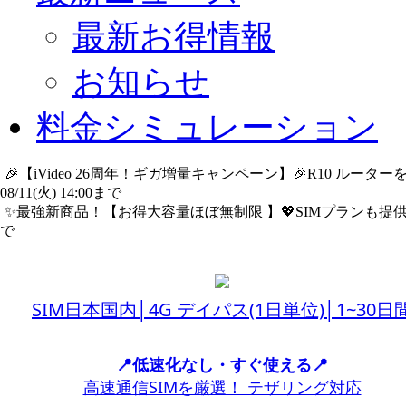
最新お得情報
お知らせ
料金シミュレーション
🎉【iVideo 26周年！ギガ増量キャンペーン】🎉R10 ル
08/11(火) 14:00まで
詳細​はこちら
✨️最強新商品！【お得大容量ほぼ無制限 】💖SIMプランも提供中
で
詳細​はこちら
SIM日本国内│4G デイパス(1日単位)│1~30日
📍低速化なし・すぐ使える📍
高速通信SIMを厳選！ テザリング対応