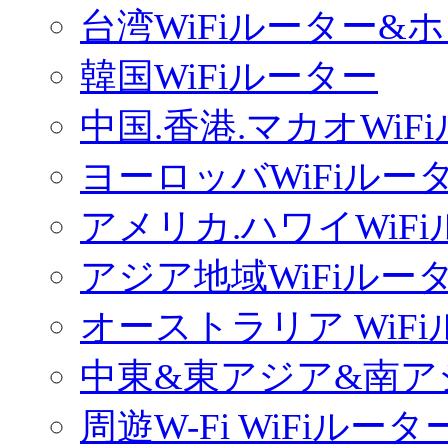
台湾WiFiルーター&
韓国WiFiルーター
中国.香港.マカオWiF
ヨーロッバWiFiルー
アメリカ.ハワイWiF
アジア地域WiFiルー
オーストラリア WiF
中東&東アジア&南ア
周遊W-Fi WiFiルータ