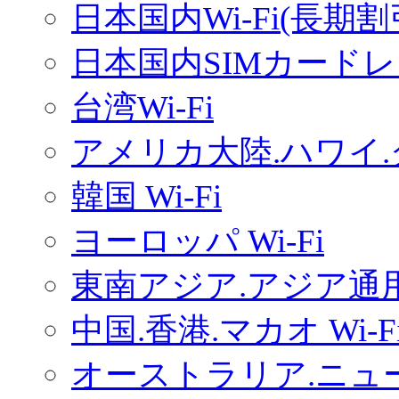
日本国内Wi-Fi(長期
日本国内SIMカードレ
台湾Wi-Fi
アメリカ大陸.ハワイ.グ
韓国 Wi-Fi
ヨーロッパ Wi-Fi
東南アジア.アジア通用W
中国.香港.マカオ Wi-F
オーストラリア.ニュー