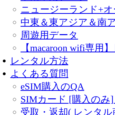
ニュージーランド+
中東＆東アジア＆南
周遊用データ
【macaroon wif
レンタル方法
よくある質問
eSIM購入のQA
SIMカード [購入のみ]
受取・返却( レンタル商