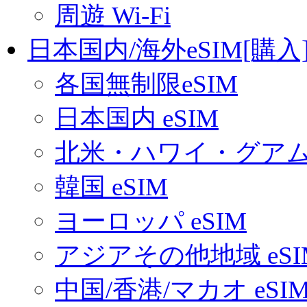
周遊 Wi-Fi
日本国内/海外eSIM[購入
各国無制限eSIM
日本国内 eSIM
北米・ハワイ・グアム 
韓国 eSIM
ヨーロッパ eSIM
アジアその他地域 eSI
中国/香港/マカオ eSI