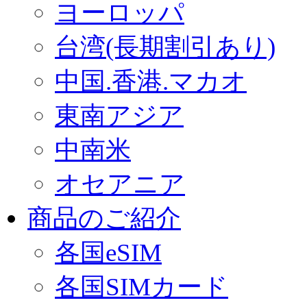
ヨーロッパ
台湾(長期割引あり)
中国.香港.マカオ
東南アジア
中南米
オセアニア
商品のご紹介
各国eSIM
各国SIMカード