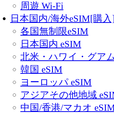
周遊 Wi-Fi
日本国内/海外eSIM[購入
各国無制限eSIM
日本国内 eSIM
北米・ハワイ・グアム 
韓国 eSIM
ヨーロッパ eSIM
アジアその他地域 eSI
中国/香港/マカオ eSI