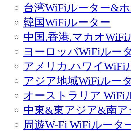
台湾WiFiルーター&
韓国WiFiルーター
中国.香港.マカオWiF
ヨーロッバWiFiルー
アメリカ.ハワイWiF
アジア地域WiFiルー
オーストラリア WiF
中東&東アジア&南ア
周遊W-Fi WiFiルータ