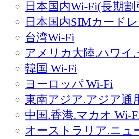
日本国内Wi-Fi(長期
日本国内SIMカードレ
台湾Wi-Fi
アメリカ大陸.ハワイ.グ
韓国 Wi-Fi
ヨーロッパ Wi-Fi
東南アジア.アジア通用W
中国.香港.マカオ Wi-F
オーストラリア.ニュー