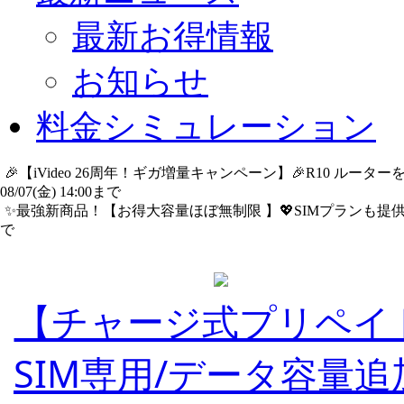
最新お得情報
お知らせ
料金シミュレーション
🎉【iVideo 26周年！ギガ増量キャンペーン】🎉R10 ル
08/07(金) 14:00まで
詳細​はこちら
✨️最強新商品！【お得大容量ほぼ無制限 】💖SIMプランも提供中
で
詳細​はこちら
【チャージ式プリペイ
SIM専用/データ容量追