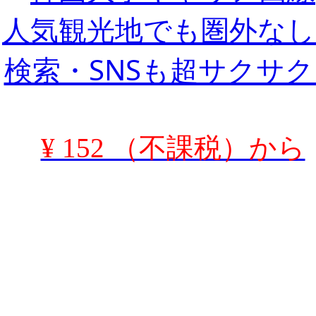
人気観光地でも圏外なし
検索・SNSも超サクサク
¥ 152 （不課税）から