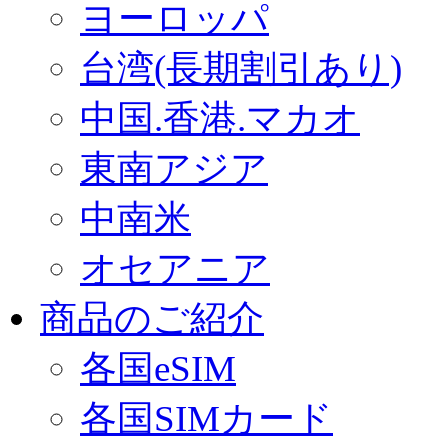
ヨーロッパ
台湾(長期割引あり)
中国.香港.マカオ
東南アジア
中南米
オセアニア
商品のご紹介
各国eSIM
各国SIMカード