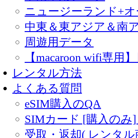
ニュージーランド+
中東＆東アジア＆南
周遊用データ
【macaroon wif
レンタル方法
よくある質問
eSIM購入のQA
SIMカード [購入のみ]
受取・返却( レンタル商